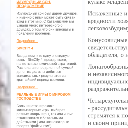
кулаке младен
ИЗУМРУДНЫЙ СОН.
ПРОДОЛЖЕНИЕ
Искаженные и 
Изумрудный сон был даром друидов,
и именно с ними может быть связан
вредности хоз
вход в этот мир. С Катаклизмом мы
узнали много интересного о
легковозбуди
друидах, о том, что они виноваты в
появлении воргенов.
Конусовидные
Подробнее...
свидетельству
SIMCITY 4
обладателя, о
Всегда помните одну очевидную
вещь - SimCity 4, прежде всего,
является экономической стратегией.
Лопатообразны
Располагая определенной суммой
денег, вы должны добиться
и независимог
максимальных результатов за
кратчайший период времени.
индивидуально
Подробнее...
раздражительн
РЕАЛЬНЫЕ ИГРЫ О МИРОВОМ
ГОСПОДСТВЕ
Четырехугольн
Большинство игроков в
- рассудитель
компьютерные игры, выбирая
стремятся к п
разные жанры игры, так или иначе
сталкиваются с батальными
и своим принц
действиями ( или как некоторые
говорят "файтингом").