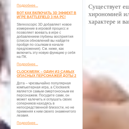
Существует ещ
Подробнее...
хирономией ил
ВОТ КАК ВКЛЮЧАТЬ 3D ЭФФЕКТ В
ИГРЕ BATTLEFIELD 3 НА PC!
характере и ва
Stereoscopic 3D добавляет новое
измерение в игровой процесс и
позволяет воевать в игре с
добавлением глубины восприятия
(список обновлений вы найдете
пройдя по ссылкам в начале
предложения). См. ниже, как
включить эту новую функцию у себя
на ПК.
Подробнее...
CLOCKWERK – ОДИН ИЗ САМЫХ
ОПАСНЫХ ПЕРСОНАЖЕЙ ДОТЫ 2
Дота – чрезвычайно популярная
компьютерная игра, а Clockwerk
является самым смертоносным ее
персонажем. Посудите сами, он
может калечить и оглушать своих
соперников находясь в
непосредственной близости, но не
применяя к ним своего знаменитого
лезвия.
Подробнее...