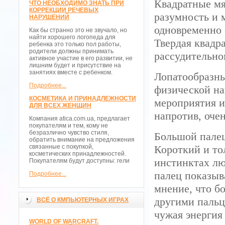
Квадратные мя
ЧТО НЕОБХОДИМО ЗНАТЬ ПРИ
КОРРЕКЦИИ РЕЧЕВЫХ
разумность и 
НАРУШЕНИЙ
одновременно 
Как бы странно это не звучало, но
найти хорошего логопеда для
Твердая квадр
ребенка это только пол работы,
родители должны принимать
рассудительно
активное участие в его развитии, не
лишним будет и присутствие на
занятиях вместе с ребенком.
Лопатообразны
Подробнее...
физической на
КОСМЕТИКА И ПРИНАДЛЕЖНОСТИ
мероприятия и
ДЛЯ ВСЕХ ЖЕНЩИН
напротив, оче
Компания atica.com.ua, предлагает
покупателям и тем, кому не
безразлично чувство стиля,
Большой палец
обратить внимание на предложения
связанные с покупкой,
Короткий и то
косметических принадлежностей.
инстинктах лю
Покупателям будут доступны: гели
палец показыв
Подробнее...
мнение, что бо
другими пальц
ВСЁ О КМПЬЮТЕРНЫХ ИГРАХ
чужая энергия 
WORLD OF WARCRAFT.