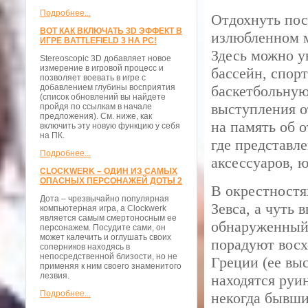
Подробнее...
Отдохнуть пос
ВОТ КАК ВКЛЮЧАТЬ 3D ЭФФЕКТ В
излюбленном м
ИГРЕ BATTLEFIELD 3 НА PC!
Здесь можно у
Stereoscopic 3D добавляет новое
измерение в игровой процесс и
бассейн, спор
позволяет воевать в игре с
добавлением глубины восприятия
баскетбольную
(список обновлений вы найдете
выступления о
пройдя по ссылкам в начале
предложения). См. ниже, как
на память об 
включить эту новую функцию у себя
на ПК.
где представл
Подробнее...
аксессуаров, 
CLOCKWERK – ОДИН ИЗ САМЫХ
ОПАСНЫХ ПЕРСОНАЖЕЙ ДОТЫ 2
В окрестностя
Дота – чрезвычайно популярная
Зевса, а чуть
компьютерная игра, а Clockwerk
является самым смертоносным ее
обнаруженный 
персонажем. Посудите сами, он
может калечить и оглушать своих
порадуют восх
соперников находясь в
непосредственной близости, но не
Греции (ее выс
применяя к ним своего знаменитого
лезвия.
находятся руи
Подробнее...
некогда бывш