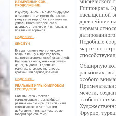
мифического г
ИЗУМРУДНЫЙ СОН.
ПРОДОЛЖЕНИЕ
Гиппократа. К
Изумрудный сон был даром друидов,
насыщенной эк
и именно с ними может быть связан
вход в этот мир. С Катаклизмом мы
древнейшие па
узнали много интересного о
друидах, о том, что они виноваты в
первым относя
появлении воргенов.
датированного 
Подробнее...
Подобные соор
SIMCITY 4
марте на остр
Всегда помните одну очевидную
способствующа
вещь - SimCity 4, прежде всего,
является экономической стратегией.
Располагая определенной суммой
Обширную кол
денег, вы должны добиться
максимальных результатов за
раскопках, вы
кратчайший период времени.
особого внима
Подробнее...
Примечательно
РЕАЛЬНЫЕ ИГРЫ О МИРОВОМ
ГОСПОДСТВЕ
мечети, созда
Большинство игроков в
особенностями
компьютерные игры, выбирая
разные жанры игры, так или иначе
Художественно
сталкиваются с батальными
действиями ( или как некоторые
Фрурио, турец
говорят "файтингом").