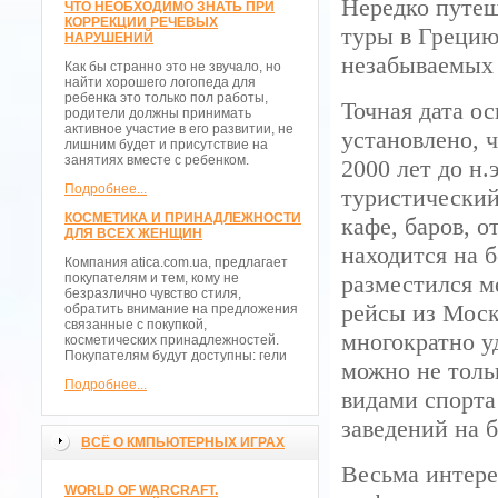
Нередко путеш
ЧТО НЕОБХОДИМО ЗНАТЬ ПРИ
КОРРЕКЦИИ РЕЧЕВЫХ
туры в Грецию
НАРУШЕНИЙ
незабываемых 
Как бы странно это не звучало, но
найти хорошего логопеда для
ребенка это только пол работы,
Точная дата о
родители должны принимать
активное участие в его развитии, не
установлено, 
лишним будет и присутствие на
занятиях вместе с ребенком.
2000 лет до н
Подробнее...
туристический
КОСМЕТИКА И ПРИНАДЛЕЖНОСТИ
кафе, баров, о
ДЛЯ ВСЕХ ЖЕНЩИН
находится на 
Компания atica.com.ua, предлагает
покупателям и тем, кому не
разместился м
безразлично чувство стиля,
рейсы из Моск
обратить внимание на предложения
связанные с покупкой,
многократно у
косметических принадлежностей.
Покупателям будут доступны: гели
можно не толь
Подробнее...
видами спорта
заведений на б
ВСЁ О КМПЬЮТЕРНЫХ ИГРАХ
Весьма интере
WORLD OF WARCRAFT.