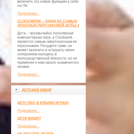
включить эту новую функцию у себя
на ПК.
Подробнее...
CLOCKWERK – ОДИН ИЗ САМЫХ
ОПАСНЫХ ПЕРСОНАЖЕЙ ДОТЫ 2
Дота – чрезвычайно популярная
компьютерная игра, а Clockwerk
является самым смертоносным ее
персонажем. Посудите сами, он
может калечить и оглушать своих
соперников находясь в
непосредственной близости, но не
применяя к ним своего знаменитого
лезвия.
Подробнее...
ДЕТСКИЙ ЮМОР
ДЕТСТВО, В КУБИКИ ИГРАЮ
Подробнее...
ДЕТИ ВИДЯТ
Подробнее...