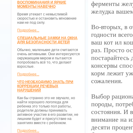
ферменты желу
ВОСПОМИНАНИЯ И ЯРКИЕ
МОМЕНТЫ НАВЕЧНО
желудка вашем
Время утекает с немыслимой
скоростью и остановить мгновение
нам не под силу.
Во-вторых, в 
Подробнее...
годности всего
СПЕЦИАЛЬНЫЕ ЗАМКИ НА ОКНА
ваш кот ил ко
ДЛЯ БЕЗОПАСНОСТИ ДЕТЕЙ
раз. Просто о
Обычно, маленькие дети считаются
очень активными. Они интересуются
постарайтесь 
окружающим миром и пытаются
попробовать всё то, что делают
консервы спос
взрослые.
корм лежит уж
Подробнее...
сожаления.
ЧТО НЕОБХОДИМО ЗНАТЬ ПРИ
КОРРЕКЦИИ РЕЧЕВЫХ
НАРУШЕНИЙ
Выбор рациона
Как бы странно это не звучало, но
найти хорошего логопеда для
породы, потре
ребенка это только пол работы,
состояния. И в
родители должны принимать
активное участие в его развитии, не
внимание на и
лишним будет и присутствие на
занятиях вместе с ребенком.
десяти процен
Подробнее...