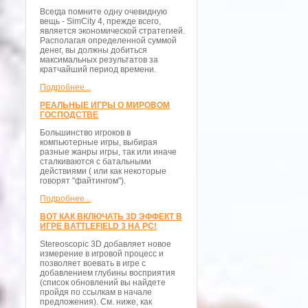
Всегда помните одну очевидную
вещь - SimCity 4, прежде всего,
является экономической стратегией.
Располагая определенной суммой
денег, вы должны добиться
максимальных результатов за
кратчайший период времени.
Подробнее...
РЕАЛЬНЫЕ ИГРЫ О МИРОВОМ
ГОСПОДСТВЕ
Большинство игроков в
компьютерные игры, выбирая
разные жанры игры, так или иначе
сталкиваются с батальными
действиями ( или как некоторые
говорят "файтингом").
Подробнее...
ВОТ КАК ВКЛЮЧАТЬ 3D ЭФФЕКТ В
ИГРЕ BATTLEFIELD 3 НА PC!
Stereoscopic 3D добавляет новое
измерение в игровой процесс и
позволяет воевать в игре с
добавлением глубины восприятия
(список обновлений вы найдете
пройдя по ссылкам в начале
предложения). См. ниже, как