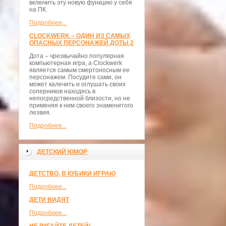
включить эту новую функцию у себя
на ПК.
Подробнее...
CLOCKWERK – ОДИН ИЗ САМЫХ
ОПАСНЫХ ПЕРСОНАЖЕЙ ДОТЫ 2
Дота – чрезвычайно популярная
компьютерная игра, а Clockwerk
является самым смертоносным ее
персонажем. Посудите сами, он
может калечить и оглушать своих
соперников находясь в
непосредственной близости, но не
применяя к ним своего знаменитого
лезвия.
Подробнее...
ДЕТСКИЙ ЮМОР
ДЕТСТВО, В КУБИКИ ИГРАЮ
Подробнее...
ДЕТИ ВИДЯТ
Подробнее...