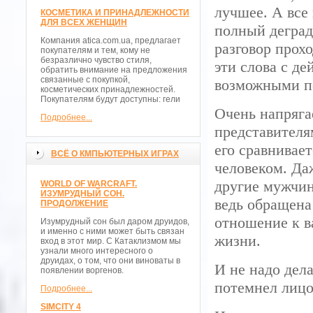
лучшее. А все
КОСМЕТИКА И ПРИНАДЛЕЖНОСТИ
ДЛЯ ВСЕХ ЖЕНЩИН
полный деград
Компания atica.com.ua, предлагает
разговор прох
покупателям и тем, кому не
безразлично чувство стиля,
эти слова с де
обратить внимание на предложения
связанные с покупкой,
возможными п
косметических принадлежностей.
Покупателям будут доступны: гели
Очень напряга
Подробнее...
представителя
его сравнивае
ВСЁ О КМПЬЮТЕРНЫХ ИГРАХ
человеком. Да
другие мужчин
WORLD OF WARCRAFT.
ИЗУМРУДНЫЙ СОН.
ведь обращена
ПРОДОЛЖЕНИЕ
отношение к ва
Изумрудный сон был даром друидов,
и именно с ними может быть связан
жизни.
вход в этот мир. С Катаклизмом мы
узнали много интересного о
друидах, о том, что они виноваты в
И не надо дел
появлении воргенов.
потемнел лицо
Подробнее...
SIMCITY 4