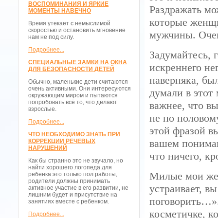
ВОСПОМИНАНИЯ И ЯРКИЕ
Раздражать мо
МОМЕНТЫ НАВЕЧНО
которые женщи
Время утекает с немыслимой
скоростью и остановить мгновение
мужчины. Оче
нам не под силу.
Подробнее...
Задумайтесь, 
СПЕЦИАЛЬНЫЕ ЗАМКИ НА ОКНА
искреннего не
ДЛЯ БЕЗОПАСНОСТИ ДЕТЕЙ
наверняка, бы
Обычно, маленькие дети считаются
очень активными. Они интересуются
думали в этот 
окружающим миром и пытаются
попробовать всё то, что делают
важнее, что в
взрослые.
не по полово
Подробнее...
этой фразой вы
ЧТО НЕОБХОДИМО ЗНАТЬ ПРИ
вашем пониман
КОРРЕКЦИИ РЕЧЕВЫХ
НАРУШЕНИЙ
что ничего, кр
Как бы странно это не звучало, но
найти хорошего логопеда для
Милые мои жен
ребенка это только пол работы,
родители должны принимать
устраивает, вы
активное участие в его развитии, не
лишним будет и присутствие на
поговорить…».
занятиях вместе с ребенком.
косметичке, к
Подробнее...