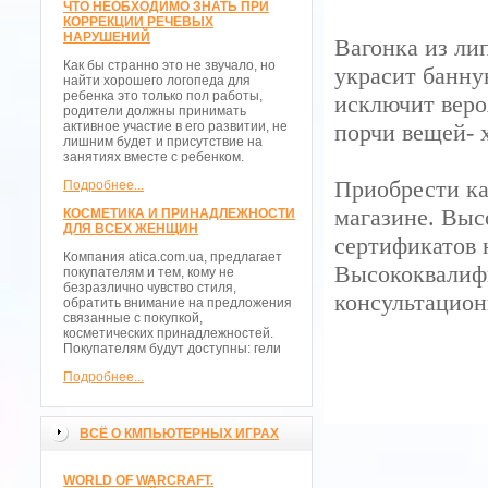
ЧТО НЕОБХОДИМО ЗНАТЬ ПРИ
КОРРЕКЦИИ РЕЧЕВЫХ
НАРУШЕНИЙ
Вагонка из ли
Как бы странно это не звучало, но
украсит банну
найти хорошего логопеда для
ребенка это только пол работы,
исключит веро
родители должны принимать
активное участие в его развитии, не
порчи вещей- 
лишним будет и присутствие на
занятиях вместе с ребенком.
Приобрести ка
Подробнее...
магазине. Выс
КОСМЕТИКА И ПРИНАДЛЕЖНОСТИ
ДЛЯ ВСЕХ ЖЕНЩИН
сертификатов 
Компания atica.com.ua, предлагает
Высококвалиф
покупателям и тем, кому не
безразлично чувство стиля,
консультацион
обратить внимание на предложения
связанные с покупкой,
косметических принадлежностей.
Покупателям будут доступны: гели
Подробнее...
ВСЁ О КМПЬЮТЕРНЫХ ИГРАХ
WORLD OF WARCRAFT.