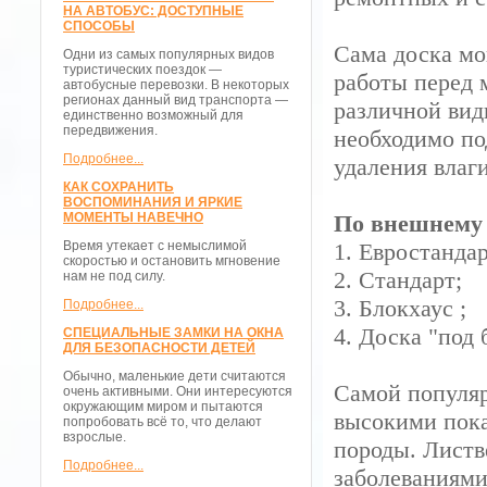
НА АВТОБУС: ДОСТУПНЫЕ
СПОСОБЫ
Сама доска мо
Одни из самых популярных видов
туристических поездок —
работы перед 
автобусные перевозки. В некоторых
регионах данный вид транспорта —
различной вид
единственно возможный для
передвижения.
необходимо по
Подробнее...
удаления влаг
КАК СОХРАНИТЬ
ВОСПОМИНАНИЯ И ЯРКИЕ
МОМЕНТЫ НАВЕЧНО
По внешнему 
Время утекает с немыслимой
1. Евростандар
скоростью и остановить мгновение
2. Стандарт;
нам не под силу.
3. Блокхаус ;
Подробнее...
4. Доска "под 
СПЕЦИАЛЬНЫЕ ЗАМКИ НА ОКНА
ДЛЯ БЕЗОПАСНОСТИ ДЕТЕЙ
Обычно, маленькие дети считаются
Самой популяр
очень активными. Они интересуются
окружающим миром и пытаются
высокими пока
попробовать всё то, что делают
взрослые.
породы. Листв
Подробнее...
заболеваниям