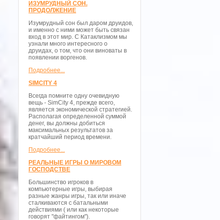
ИЗУМРУДНЫЙ СОН.
ПРОДОЛЖЕНИЕ
Изумрудный сон был даром друидов,
и именно с ними может быть связан
вход в этот мир. С Катаклизмом мы
узнали много интересного о
друидах, о том, что они виноваты в
появлении воргенов.
Подробнее...
SIMCITY 4
Всегда помните одну очевидную
вещь - SimCity 4, прежде всего,
является экономической стратегией.
Располагая определенной суммой
денег, вы должны добиться
максимальных результатов за
кратчайший период времени.
Подробнее...
РЕАЛЬНЫЕ ИГРЫ О МИРОВОМ
ГОСПОДСТВЕ
Большинство игроков в
компьютерные игры, выбирая
разные жанры игры, так или иначе
сталкиваются с батальными
действиями ( или как некоторые
говорят "файтингом").