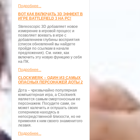
Подробнее...
ВОТ КАК ВКЛЮЧАТЬ 3D ЭФФЕКТ В
ИГРЕ BATTLEFIELD 3 НА PC!
Stereoscopic 3D добавляет новое
измерение в игровой процесс и
позволяет воевать в игре с
добавлением глубины восприятия
(список обновлений вы найдете
пройдя по ссылкам в начале
предложения). См. ниже, как
включить эту новую функцию у себя
на ПК.
Подробнее...
CLOCKWERK – ОДИН ИЗ САМЫХ
ОПАСНЫХ ПЕРСОНАЖЕЙ ДОТЫ 2
Дота – чрезвычайно популярная
компьютерная игра, а Clockwerk
является самым смертоносным ее
персонажем. Посудите сами, он
может калечить и оглушать своих
соперников находясь в
непосредственной близости, но не
применяя к ним своего знаменитого
лезвия.
Подробнее...