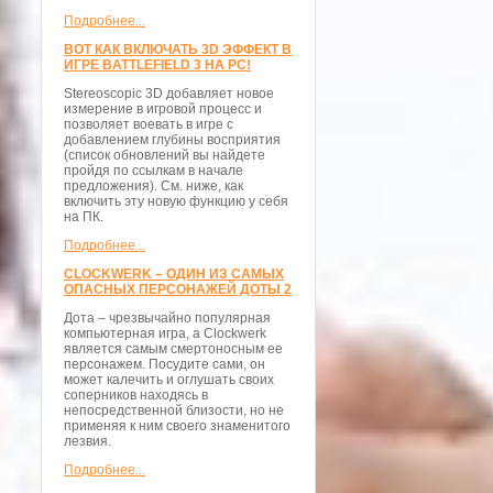
Подробнее...
ВОТ КАК ВКЛЮЧАТЬ 3D ЭФФЕКТ В
ИГРЕ BATTLEFIELD 3 НА PC!
Stereoscopic 3D добавляет новое
измерение в игровой процесс и
позволяет воевать в игре с
добавлением глубины восприятия
(список обновлений вы найдете
пройдя по ссылкам в начале
предложения). См. ниже, как
включить эту новую функцию у себя
на ПК.
Подробнее...
CLOCKWERK – ОДИН ИЗ САМЫХ
ОПАСНЫХ ПЕРСОНАЖЕЙ ДОТЫ 2
Дота – чрезвычайно популярная
компьютерная игра, а Clockwerk
является самым смертоносным ее
персонажем. Посудите сами, он
может калечить и оглушать своих
соперников находясь в
непосредственной близости, но не
применяя к ним своего знаменитого
лезвия.
Подробнее...