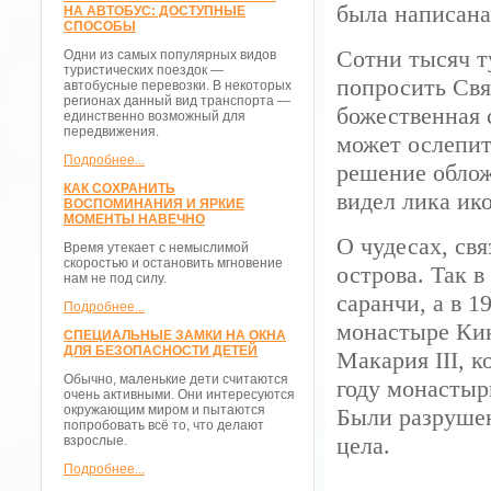
была написана
НА АВТОБУС: ДОСТУПНЫЕ
СПОСОБЫ
Сотни тысяч т
Одни из самых популярных видов
туристических поездок —
попросить Свя
автобусные перевозки. В некоторых
регионах данный вид транспорта —
божественная 
единственно возможный для
передвижения.
может ослепит
Подробнее...
решение облож
КАК СОХРАНИТЬ
видел лика ик
ВОСПОМИНАНИЯ И ЯРКИЕ
МОМЕНТЫ НАВЕЧНО
О чудесах, св
Время утекает с немыслимой
скоростью и остановить мгновение
острова. Так в
нам не под силу.
саранчи, а в 1
Подробнее...
монастыре Ки
СПЕЦИАЛЬНЫЕ ЗАМКИ НА ОКНА
ДЛЯ БЕЗОПАСНОСТИ ДЕТЕЙ
Макария III, 
Обычно, маленькие дети считаются
году монастыр
очень активными. Они интересуются
окружающим миром и пытаются
Были разрушен
попробовать всё то, что делают
цела.
взрослые.
Подробнее...