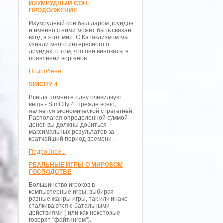
ИЗУМРУДНЫЙ СОН.
ПРОДОЛЖЕНИЕ
Изумрудный сон был даром друидов,
и именно с ними может быть связан
вход в этот мир. С Катаклизмом мы
узнали много интересного о
друидах, о том, что они виноваты в
появлении воргенов.
Подробнее...
SIMCITY 4
Всегда помните одну очевидную
вещь - SimCity 4, прежде всего,
является экономической стратегией.
Располагая определенной суммой
денег, вы должны добиться
максимальных результатов за
кратчайший период времени.
Подробнее...
РЕАЛЬНЫЕ ИГРЫ О МИРОВОМ
ГОСПОДСТВЕ
Большинство игроков в
компьютерные игры, выбирая
разные жанры игры, так или иначе
сталкиваются с батальными
действиями ( или как некоторые
говорят "файтингом").