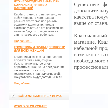
ЧТО НЕОБХОДИМО ЗНАТЬ ПРИ
Существует фо
КОРРЕКЦИИ РЕЧЕВЫХ
НАРУШЕНИЙ
дополнительну
Как бы странно это не звучало, но
качества полу
найти хорошего логопеда для
ребенка это только пол работы,
выше от станд
родители должны принимать
активное участие в его развитии, не
лишним будет и присутствие на
Коаксиальный 
занятиях вместе с ребенком.
магазине. Ква
Подробнее...
кабельной про
КОСМЕТИКА И ПРИНАДЛЕЖНОСТИ
ДЛЯ ВСЕХ ЖЕНЩИН
возможность о
Компания atica.com.ua, предлагает
необходимого 
покупателям и тем, кому не
безразлично чувство стиля,
профессиональ
обратить внимание на предложения
связанные с покупкой,
косметических принадлежностей.
Покупателям будут доступны: гели
Подробнее...
ВСЁ О КМПЬЮТЕРНЫХ ИГРАХ
WORLD OF WARCRAFT.