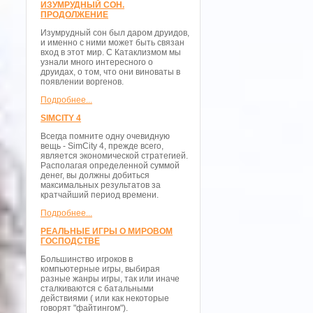
ИЗУМРУДНЫЙ СОН.
ПРОДОЛЖЕНИЕ
Изумрудный сон был даром друидов,
и именно с ними может быть связан
вход в этот мир. С Катаклизмом мы
узнали много интересного о
друидах, о том, что они виноваты в
появлении воргенов.
Подробнее...
SIMCITY 4
Всегда помните одну очевидную
вещь - SimCity 4, прежде всего,
является экономической стратегией.
Располагая определенной суммой
денег, вы должны добиться
максимальных результатов за
кратчайший период времени.
Подробнее...
РЕАЛЬНЫЕ ИГРЫ О МИРОВОМ
ГОСПОДСТВЕ
Большинство игроков в
компьютерные игры, выбирая
разные жанры игры, так или иначе
сталкиваются с батальными
действиями ( или как некоторые
говорят "файтингом").