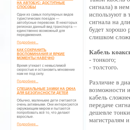
НА АВТОБУС: ДОСТУПНЫЕ
сигнала) в не
СПОСОБЫ
используют в 
Одни из самых популярных видов
туристических поездок —
сигнала на дл
автобусные перевозки. В некоторых
регионах данный вид транспорта —
будет хорошо 
единственно возможный для
передвижения.
слишком слож
Подробнее...
КАК СОХРАНИТЬ
Кабель коакс
ВОСПОМИНАНИЯ И ЯРКИЕ
МОМЕНТЫ НАВЕЧНО
- тонкого;
Время утекает с немыслимой
- толстого.
скоростью и остановить мгновение
нам не под силу.
Различие в ди
Подробнее...
возможности и
СПЕЦИАЛЬНЫЕ ЗАМКИ НА ОКНА
ДЛЯ БЕЗОПАСНОСТИ ДЕТЕЙ
кабель сложнее
Обычно, маленькие дети считаются
передаче сигн
очень активными. Они интересуются
окружающим миром и пытаются
дешевле тонки
попробовать всё то, что делают
взрослые.
магистралям и
Подробнее...