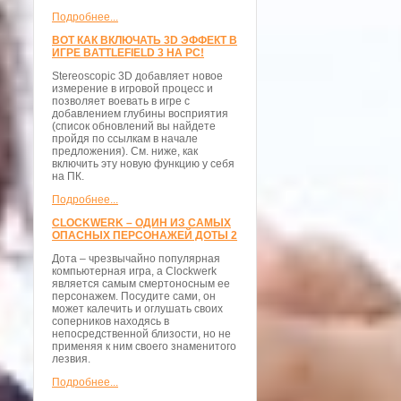
Подробнее...
ВОТ КАК ВКЛЮЧАТЬ 3D ЭФФЕКТ В
ИГРЕ BATTLEFIELD 3 НА PC!
Stereoscopic 3D добавляет новое
измерение в игровой процесс и
позволяет воевать в игре с
добавлением глубины восприятия
(список обновлений вы найдете
пройдя по ссылкам в начале
предложения). См. ниже, как
включить эту новую функцию у себя
на ПК.
Подробнее...
CLOCKWERK – ОДИН ИЗ САМЫХ
ОПАСНЫХ ПЕРСОНАЖЕЙ ДОТЫ 2
Дота – чрезвычайно популярная
компьютерная игра, а Clockwerk
является самым смертоносным ее
персонажем. Посудите сами, он
может калечить и оглушать своих
соперников находясь в
непосредственной близости, но не
применяя к ним своего знаменитого
лезвия.
Подробнее...