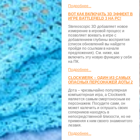
Подробнее...
ВОТ КАК ВКЛЮЧАТЬ 3D ЭФФЕКТ В
ИГРЕ BATTLEFIELD 3 НА PC!
Stereoscopic 3D добавляет новое
измерение в игровой процесс и
позволяет воевать в игре с
добавлением глубины восприятия
(список обновлений вы найдете
пройдя по ссылкам в начале
предложения). См. ниже, как
включить эту новую функцию у себя
на ПК.
Подробнее...
CLOCKWERK – ОДИН ИЗ САМЫХ
ОПАСНЫХ ПЕРСОНАЖЕЙ ДОТЫ 2
Дота – чрезвычайно популярная
компьютерная игра, а Clockwerk
является самым смертоносным ее
персонажем. Посудите сами, он
может калечить и оглушать своих
соперников находясь в
непосредственной близости, но не
применяя к ним своего знаменитого
лезвия.
Подробнее...