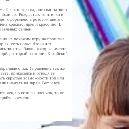
м. Так что игра надолго вас затянет
 Если это Рождество, то птички и
удет оформлено в розовом цвете с
чень красиво, ярко и красочно. В
м зелёных свиней.
енно не похожим игру на прошлые
орых, есть новые блоки для
ились золотые блоки, которые имеют
 орёл, который на этапе «Китайский
абранные очки. Управление так же
аете, прикасаясь и отводя её
вать скрытые возможности той или
ния нажать на экран. Вот и всё.
птичек, но если вы новичок, то не
теряйте времени!