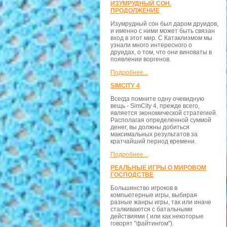
ИЗУМРУДНЫЙ СОН.
ПРОДОЛЖЕНИЕ
Изумрудный сон был даром друидов,
и именно с ними может быть связан
вход в этот мир. С Катаклизмом мы
узнали много интересного о
друидах, о том, что они виноваты в
появлении воргенов.
Подробнее...
SIMCITY 4
Всегда помните одну очевидную
вещь - SimCity 4, прежде всего,
является экономической стратегией.
Располагая определенной суммой
денег, вы должны добиться
максимальных результатов за
кратчайший период времени.
Подробнее...
РЕАЛЬНЫЕ ИГРЫ О МИРОВОМ
ГОСПОДСТВЕ
Большинство игроков в
компьютерные игры, выбирая
разные жанры игры, так или иначе
сталкиваются с батальными
действиями ( или как некоторые
говорят "файтингом").