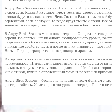
Angry Birds Seasons состоит из 11 этапов, по 45 уровней в каждо
в свои сети. Каждый из этапов имеет тематику своего праздника.
свинки будут в колпаках, если День Святого Валентина, то всё б
сердечками, если Хэллоуин, то везде будут тыквы и свечи. Всё о
конце игры вам предстоит сразиться с главным боссом – королё
В Angry Birds Seasons много нововведений. Они делают соверш
версии. Во-первых, нет ни одного скопированного уровня, во-вт
разрушения – к блокам из снега, стекла, камня и дерева, добав
уникальные свойства. Есть и новые птички, например – могучий
Новый Год» превращается в огнедышащего дракона.
Интерфейс остался без изменений: сверху есть кнопка паузы и н
не изменилось. Птички сами запрыгивают в рогатку, а вы оттягив
пальцем, и запускаете в нужном направлении. Что бы активиро
иной птички, нужно в определённый момент полёта или приземле
Angry Birds Seasons – бесспорно понравится всем фанатам злых 
расстраивайтесь. У вас ещё сотни уровней впереди. Так что не 