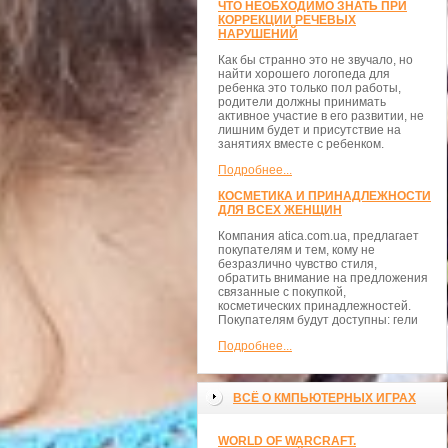
ЧТО НЕОБХОДИМО ЗНАТЬ ПРИ
КОРРЕКЦИИ РЕЧЕВЫХ
НАРУШЕНИЙ
Как бы странно это не звучало, но
найти хорошего логопеда для
ребенка это только пол работы,
родители должны принимать
активное участие в его развитии, не
лишним будет и присутствие на
занятиях вместе с ребенком.
Подробнее...
КОСМЕТИКА И ПРИНАДЛЕЖНОСТИ
ДЛЯ ВСЕХ ЖЕНЩИН
Компания atica.com.ua, предлагает
покупателям и тем, кому не
безразлично чувство стиля,
обратить внимание на предложения
связанные с покупкой,
косметических принадлежностей.
Покупателям будут доступны: гели
Подробнее...
ВСЁ О КМПЬЮТЕРНЫХ ИГРАХ
WORLD OF WARCRAFT.