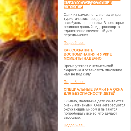
НА АВТОБУС: ДОСТУПНЫЕ
СПОСОБЫ
Одни из самых популярных видов
туристических поездок —
автобусные перевозки. В некоторых
регионах данный вид транспорта —
единственно возможный для
передвижения.
Подробнее...
КАК СОХРАНИТЬ
ВОСПОМИНАНИЯ И ЯРКИЕ
МОМЕНТЫ НАВЕЧНО
Время утекает с немыслимой
скоростью и остановить мгновение
нам не под силу.
Подробнее...
СПЕЦИАЛЬНЫЕ ЗАМКИ НА ОКНА
ДЛЯ БЕЗОПАСНОСТИ ДЕТЕЙ
Обычно, маленькие дети считаются
очень активными. Они интересуются
окружающим миром и пытаются
попробовать всё то, что делают
взрослые.
Подробнее...