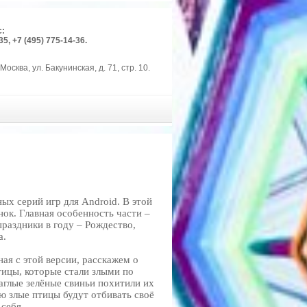
с:
35, +7 (495) 775-14-36.
Москва, ул. Бакунинская, д. 71, стр. 10.
ых серий игр для Android. В этой
нок. Главная особенность части –
праздники в году – Рождество,
а.
ая с этой версии, расскажем о
тицы, которые стали злыми по
аглые зелёные свиньи похитили их
ю злые птицы будут отбивать своё
себя.