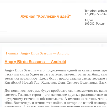
Телефон и фак
+7 (495) 775-14-
Журнал "Коллекция идей"
Адрес:
105082, Россия, 
Главная
Angry Birds Seasons — Android
Angry Birds Seasons — Android
Angry Birds Seasons – это продолжение одной из самых популярн
части мы снова будем играть за злых птичек против зелёных сви
тематика праздников. Здесь будут представлены самые веселые 
Китайский Новый Год, Хэллоуин, День Святого Валентина, Пасх
Для новичков, которые будут пробовать свои возможности, начин
сюжете. Главные герои – это маленькие круглые разноцветные п
неудачному стечению обстоятельств. А именно из-за того, что н
яйца. Вот теперь и начинается война, в которой с вашей помощь
потомство. А делать они это будут при помощи рогатки и самих 