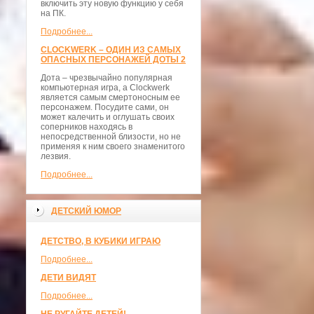
включить эту новую функцию у себя
на ПК.
Подробнее...
CLOCKWERK – ОДИН ИЗ САМЫХ
ОПАСНЫХ ПЕРСОНАЖЕЙ ДОТЫ 2
Дота – чрезвычайно популярная
компьютерная игра, а Clockwerk
является самым смертоносным ее
персонажем. Посудите сами, он
может калечить и оглушать своих
соперников находясь в
непосредственной близости, но не
применяя к ним своего знаменитого
лезвия.
Подробнее...
ДЕТСКИЙ ЮМОР
ДЕТСТВО, В КУБИКИ ИГРАЮ
Подробнее...
ДЕТИ ВИДЯТ
Подробнее...