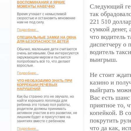
ВОСПОМИНАНИЯ И ЯРКИЕ
Следующий гер
МОМЕНТЫ НАВЕЧНО
так обрадовалс
Время утекает с немыслимой
скоростью и остановить мгновение
221 510 доллар
нам не под силу.
сумкой денег,
Подробнее...
что водитель 
СПЕЦИАЛЬНЫЕ ЗАМКИ НА ОКНА
ДЛЯ БЕЗОПАСНОСТИ ДЕТЕЙ
диспетчеру о 
Обычно, маленькие дети считаются
водитель такси
очень активными. Они интересуются
окружающим миром и пытаются
выигрыш.
попробовать всё то, что делают
взрослые.
Подробнее...
Не стоит ждать
ЧТО НЕОБХОДИМО ЗНАТЬ ПРИ
казино и полу
КОРРЕКЦИИ РЕЧЕВЫХ
выйграть можно
НАРУШЕНИЙ
Вас есть шанс
Как бы странно это не звучало, но
найти хорошего логопеда для
приятное то, 
ребенка это только пол работы,
родители должны принимать
копейкой. В с
активное участие в его развитии, не
лишним будет и присутствие на
покрутить рул
занятиях вместе с ребенком.
что да как, ис
Подробнее...