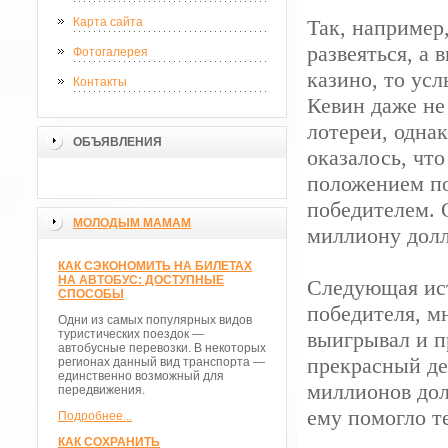
Карта сайта
Так, например
развеяться, а 
Фотогалерея
казино, то ус
Контакты
Кевин даже не 
лотереи, одна
ОБЪЯВЛЕНИЯ
оказалось, чт
положением по
победителем. 
МОЛОДЫМ МАМАМ
миллиону дол
КАК СЭКОНОМИТЬ НА БИЛЕТАХ
НА АВТОБУС: ДОСТУПНЫЕ
Следующая ист
СПОСОБЫ
победителя, мн
Одни из самых популярных видов
туристических поездок —
выигрывал и п
автобусные перевозки. В некоторых
прекрасный де
регионах данный вид транспорта —
единственно возможный для
миллионов дол
передвижения.
ему помогло т
Подробнее...
КАК СОХРАНИТЬ