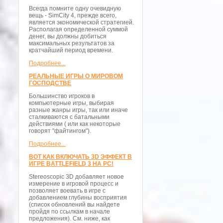
Всегда помните одну очевидную
вещь - SimCity 4, прежде всего,
является экономической стратегией.
Располагая определенной суммой
денег, вы должны добиться
максимальных результатов за
кратчайший период времени.
Подробнее...
РЕАЛЬНЫЕ ИГРЫ О МИРОВОМ
ГОСПОДСТВЕ
Большинство игроков в
компьютерные игры, выбирая
разные жанры игры, так или иначе
сталкиваются с батальными
действиями ( или как некоторые
говорят "файтингом").
Подробнее...
ВОТ КАК ВКЛЮЧАТЬ 3D ЭФФЕКТ В
ИГРЕ BATTLEFIELD 3 НА PC!
Stereoscopic 3D добавляет новое
измерение в игровой процесс и
позволяет воевать в игре с
добавлением глубины восприятия
(список обновлений вы найдете
пройдя по ссылкам в начале
предложения). См. ниже, как