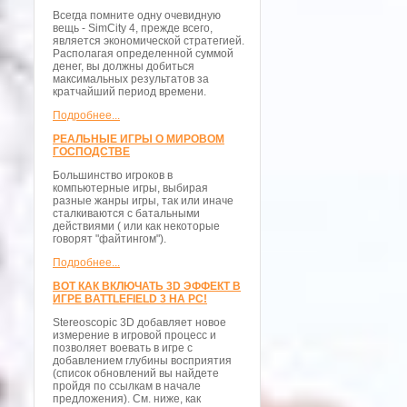
Всегда помните одну очевидную
вещь - SimCity 4, прежде всего,
является экономической стратегией.
Располагая определенной суммой
денег, вы должны добиться
максимальных результатов за
кратчайший период времени.
Подробнее...
РЕАЛЬНЫЕ ИГРЫ О МИРОВОМ
ГОСПОДСТВЕ
Большинство игроков в
компьютерные игры, выбирая
разные жанры игры, так или иначе
сталкиваются с батальными
действиями ( или как некоторые
говорят "файтингом").
Подробнее...
ВОТ КАК ВКЛЮЧАТЬ 3D ЭФФЕКТ В
ИГРЕ BATTLEFIELD 3 НА PC!
Stereoscopic 3D добавляет новое
измерение в игровой процесс и
позволяет воевать в игре с
добавлением глубины восприятия
(список обновлений вы найдете
пройдя по ссылкам в начале
предложения). См. ниже, как