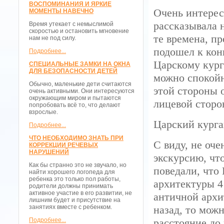
ВОСПОМИНАНИЯ И ЯРКИЕ
Очень интерес
МОМЕНТЫ НАВЕЧНО
рассказывала 
Время утекает с немыслимой
скоростью и остановить мгновение
те времена, п
нам не под силу.
подошел к кон
Подробнее...
Царскому кург
СПЕЦИАЛЬНЫЕ ЗАМКИ НА ОКНА
ДЛЯ БЕЗОПАСНОСТИ ДЕТЕЙ
можно спокойн
Обычно, маленькие дети считаются
этой стороны 
очень активными. Они интересуются
окружающим миром и пытаются
лицевой сторо
попробовать всё то, что делают
взрослые.
Царский кург
Подробнее...
ЧТО НЕОБХОДИМО ЗНАТЬ ПРИ
С виду, не оч
КОРРЕКЦИИ РЕЧЕВЫХ
НАРУШЕНИЙ
экскурсию, чт
Как бы странно это не звучало, но
поведали, что
найти хорошего логопеда для
ребенка это только пол работы,
архитектуры 4 
родители должны принимать
активное участие в его развитии, не
античной архи
лишним будет и присутствие на
занятиях вместе с ребенком.
назад, то можн
Подробнее...
расстояние до