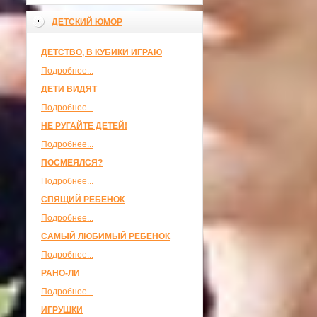
ДЕТСКИЙ ЮМОР
ДЕТСТВО, В КУБИКИ ИГРАЮ
Подробнее...
ДЕТИ ВИДЯТ
Подробнее...
НЕ РУГАЙТЕ ДЕТЕЙ!
Подробнее...
ПОСМЕЯЛСЯ?
Подробнее...
СПЯЩИЙ РЕБЕНОК
Подробнее...
САМЫЙ ЛЮБИМЫЙ РЕБЕНОК
Подробнее...
РАНО-ЛИ
Подробнее...
ИГРУШКИ