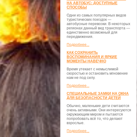
НА АВТОБУС: ДОСТУПНЫЕ
СПОСОБЫ
Одни из самых популярных видов
туристических поездок —
автобусные перевозки. В некоторых
регионах данный вид транспорта —
единственно возможный для
передвижения.
Подробнее...
КАК СОХРАНИТЬ
ВОСПОМИНАНИЯ И ЯРКИЕ
МОМЕНТЫ НАВЕЧНО
Время утекает с немыслимой
скоростью и остановить мгновение
нам не под силу.
Подробнее...
СПЕЦИАЛЬНЫЕ ЗАМКИ НА ОКНА
ДЛЯ БЕЗОПАСНОСТИ ДЕТЕЙ
Обычно, маленькие дети считаются
очень активными. Они интересуются
окружающим миром и пытаются
попробовать всё то, что делают
взрослые.
Подробнее...