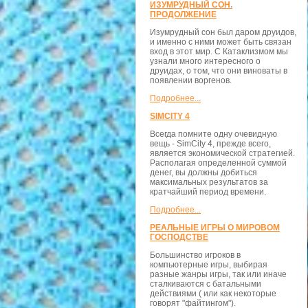
ИЗУМРУДНЫЙ СОН.
ПРОДОЛЖЕНИЕ
Изумрудный сон был даром друидов,
и именно с ними может быть связан
вход в этот мир. С Катаклизмом мы
узнали много интересного о
друидах, о том, что они виноваты в
появлении воргенов.
Подробнее...
SIMCITY 4
Всегда помните одну очевидную
вещь - SimCity 4, прежде всего,
является экономической стратегией.
Располагая определенной суммой
денег, вы должны добиться
максимальных результатов за
кратчайший период времени.
Подробнее...
РЕАЛЬНЫЕ ИГРЫ О МИРОВОМ
ГОСПОДСТВЕ
Большинство игроков в
компьютерные игры, выбирая
разные жанры игры, так или иначе
сталкиваются с батальными
действиями ( или как некоторые
говорят "файтингом").