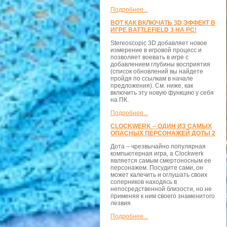
Подробнее...
ВОТ КАК ВКЛЮЧАТЬ 3D ЭФФЕКТ В
ИГРЕ BATTLEFIELD 3 НА PC!
Stereoscopic 3D добавляет новое
измерение в игровой процесс и
позволяет воевать в игре с
добавлением глубины восприятия
(список обновлений вы найдете
пройдя по ссылкам в начале
предложения). См. ниже, как
включить эту новую функцию у себя
на ПК.
Подробнее...
CLOCKWERK – ОДИН ИЗ САМЫХ
ОПАСНЫХ ПЕРСОНАЖЕЙ ДОТЫ 2
Дота – чрезвычайно популярная
компьютерная игра, а Clockwerk
является самым смертоносным ее
персонажем. Посудите сами, он
может калечить и оглушать своих
соперников находясь в
непосредственной близости, но не
применяя к ним своего знаменитого
лезвия.
Подробнее...