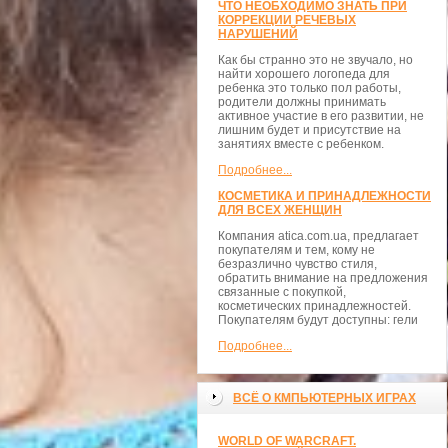
ЧТО НЕОБХОДИМО ЗНАТЬ ПРИ
КОРРЕКЦИИ РЕЧЕВЫХ
НАРУШЕНИЙ
Как бы странно это не звучало, но
найти хорошего логопеда для
ребенка это только пол работы,
родители должны принимать
активное участие в его развитии, не
лишним будет и присутствие на
занятиях вместе с ребенком.
Подробнее...
КОСМЕТИКА И ПРИНАДЛЕЖНОСТИ
ДЛЯ ВСЕХ ЖЕНЩИН
Компания atica.com.ua, предлагает
покупателям и тем, кому не
безразлично чувство стиля,
обратить внимание на предложения
связанные с покупкой,
косметических принадлежностей.
Покупателям будут доступны: гели
Подробнее...
ВСЁ О КМПЬЮТЕРНЫХ ИГРАХ
WORLD OF WARCRAFT.