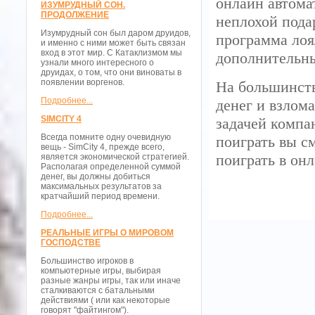
онлайн автома
ИЗУМРУДНЫЙ СОН.
ПРОДОЛЖЕНИЕ
неплохой пода
Изумрудный сон был даром друидов,
программа лоя
и именно с ними может быть связан
вход в этот мир. С Катаклизмом мы
дополнительны
узнали много интересного о
друидах, о том, что они виноваты в
появлении воргенов.
На большинств
Подробнее...
денег и взлом
SIMCITY 4
задачей компа
Всегда помните одну очевидную
поиграть вы с
вещь - SimCity 4, прежде всего,
поиграть в он
является экономической стратегией.
Располагая определенной суммой
денег, вы должны добиться
максимальных результатов за
кратчайший период времени.
Подробнее...
РЕАЛЬНЫЕ ИГРЫ О МИРОВОМ
ГОСПОДСТВЕ
Большинство игроков в
компьютерные игры, выбирая
разные жанры игры, так или иначе
сталкиваются с батальными
действиями ( или как некоторые
говорят "файтингом").