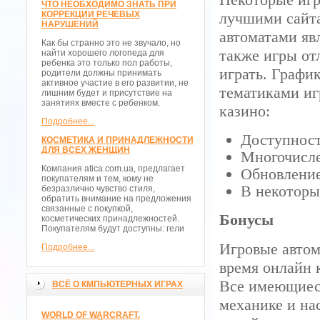
ЧТО НЕОБХОДИМО ЗНАТЬ ПРИ
КОРРЕКЦИИ РЕЧЕВЫХ
лучшими сайт
НАРУШЕНИЙ
автоматами яв
Как бы странно это не звучало, но
также игры от
найти хорошего логопеда для
ребенка это только пол работы,
играть. График
родители должны принимать
активное участие в его развитии, не
тематиками иг
лишним будет и присутствие на
занятиях вместе с ребенком.
казино:
Подробнее...
Доступност
КОСМЕТИКА И ПРИНАДЛЕЖНОСТИ
ДЛЯ ВСЕХ ЖЕНЩИН
Многочисл
Компания atica.com.ua, предлагает
Обновление
покупателям и тем, кому не
В некоторы
безразлично чувство стиля,
обратить внимание на предложения
связанные с покупкой,
Бонусы
косметических принадлежностей.
Покупателям будут доступны: гели
Игровые автом
Подробнее...
время онлайн 
Все имеющиеся
ВСЁ О КМПЬЮТЕРНЫХ ИГРАХ
механике и на
WORLD OF WARCRAFT.