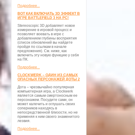
Подробнее...
ВОТ КАК ВКЛЮЧАТЬ 3D ЭФФЕКТ В
ИГРЕ BATTLEFIELD 3 НА PC!
Stereoscopic 3D добавляет новое
измерение в игровой процесс и
позволяет воевать в игре с
добавлением глубины восприятия
(список обновлений вы найдете
пройдя по ссылкам в начале
предложения). См. ниже, как
включить эту новую функцию у себя
на ПК.
Подробнее...
CLOCKWERK – ОДИН ИЗ САМЫХ
ОПАСНЫХ ПЕРСОНАЖЕЙ ДОТЫ 2
Дота – чрезвычайно популярная
компьютерная игра, а Clockwerk
является самым смертоносным ее
персонажем. Посудите сами, он
может калечить и оглушать своих
соперников находясь в
непосредственной близости, но не
применяя к ним своего знаменитого
лезвия.
Подробнее...