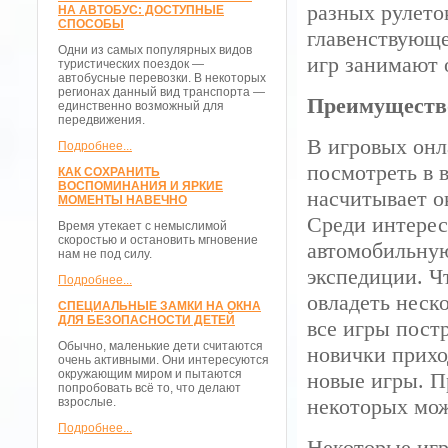
разных рулето
НА АВТОБУС: ДОСТУПНЫЕ
СПОСОБЫ
главенствующе
Одни из самых популярных видов
игр занимают 
туристических поездок —
автобусные перевозки. В некоторых
регионах данный вид транспорта —
Преимущество
единственно возможный для
передвижения.
В игровых онл
Подробнее...
посмотреть в 
КАК СОХРАНИТЬ
ВОСПОМИНАНИЯ И ЯРКИЕ
насчитывает о
МОМЕНТЫ НАВЕЧНО
Среди интерес
Время утекает с немыслимой
скоростью и остановить мгновение
автомобильную
нам не под силу.
экспедиции. Ч
Подробнее...
овладеть неск
СПЕЦИАЛЬНЫЕ ЗАМКИ НА ОКНА
ДЛЯ БЕЗОПАСНОСТИ ДЕТЕЙ
все игры пост
Обычно, маленькие дети считаются
новички прихо
очень активными. Они интересуются
окружающим миром и пытаются
новые игры. П
попробовать всё то, что делают
некоторых мож
взрослые.
Подробнее...
Некоторые игр