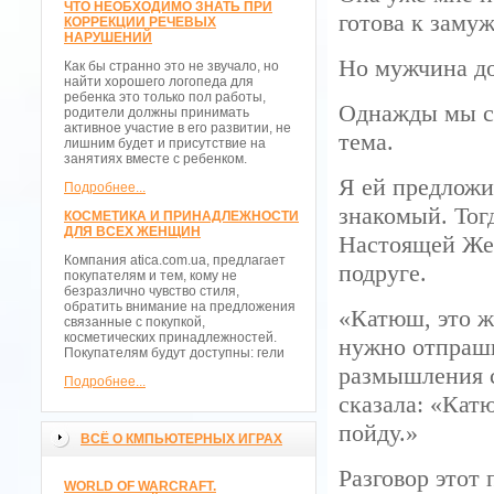
ЧТО НЕОБХОДИМО ЗНАТЬ ПРИ
готова к замуж
КОРРЕКЦИИ РЕЧЕВЫХ
НАРУШЕНИЙ
Но мужчина до
Как бы странно это не звучало, но
найти хорошего логопеда для
ребенка это только пол работы,
Однажды мы си
родители должны принимать
активное участие в его развитии, не
тема.
лишним будет и присутствие на
занятиях вместе с ребенком.
Я ей предложи
Подробнее...
знакомый. Тог
КОСМЕТИКА И ПРИНАДЛЕЖНОСТИ
ДЛЯ ВСЕХ ЖЕНЩИН
Настоящей Жен
Компания atica.com.ua, предлагает
подруге.
покупателям и тем, кому не
безразлично чувство стиля,
обратить внимание на предложения
«Катюш, это ж
связанные с покупкой,
косметических принадлежностей.
нужно отпраш
Покупателям будут доступны: гели
размышления с
Подробнее...
сказала: «Катю
пойду.»
ВСЁ О КМПЬЮТЕРНЫХ ИГРАХ
Разговор этот 
WORLD OF WARCRAFT.