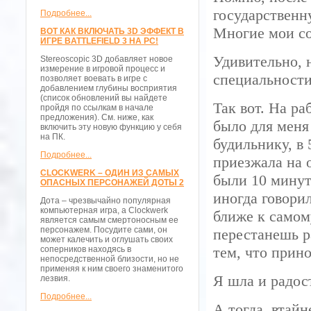
государственн
Подробнее...
Многие мои со
ВОТ КАК ВКЛЮЧАТЬ 3D ЭФФЕКТ В
ИГРЕ BATTLEFIELD 3 НА PC!
Удивительно, н
Stereoscopic 3D добавляет новое
измерение в игровой процесс и
специальности
позволяет воевать в игре с
добавлением глубины восприятия
(список обновлений вы найдете
Так вот. На ра
пройдя по ссылкам в начале
предложения). См. ниже, как
было для меня
включить эту новую функцию у себя
на ПК.
будильнику, в 
Подробнее...
приезжала на о
CLOCKWERK – ОДИН ИЗ САМЫХ
были 10 минут
ОПАСНЫХ ПЕРСОНАЖЕЙ ДОТЫ 2
иногда говорил
Дота – чрезвычайно популярная
компьютерная игра, а Clockwerk
ближе к самом
является самым смертоносным ее
персонажем. Посудите сами, он
перестанешь р
может калечить и оглушать своих
тем, что прино
соперников находясь в
непосредственной близости, но не
применяя к ним своего знаменитого
Я шла и радос
лезвия.
Подробнее...
А тогда, втайн