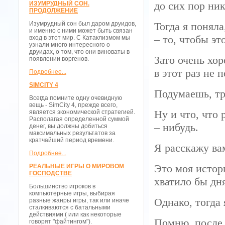
до сих пор ник
ИЗУМРУДНЫЙ СОН.
ПРОДОЛЖЕНИЕ
Изумрудный сон был даром друидов,
Тогда я поняла
и именно с ними может быть связан
– то, чтобы э
вход в этот мир. С Катаклизмом мы
узнали много интересного о
друидах, о том, что они виноваты в
Зато очень хо
появлении воргенов.
в этот раз не 
Подробнее...
SIMCITY 4
Подумаешь, тр
Всегда помните одну очевидную
вещь - SimCity 4, прежде всего,
Ну и что, что 
является экономической стратегией.
Располагая определенной суммой
– нибудь.
денег, вы должны добиться
максимальных результатов за
кратчайший период времени.
Я расскажу ва
Подробнее...
Это моя истори
РЕАЛЬНЫЕ ИГРЫ О МИРОВОМ
ГОСПОДСТВЕ
хватило бы дня
Большинство игроков в
компьютерные игры, выбирая
Однако, тогда 
разные жанры игры, так или иначе
сталкиваются с батальными
действиями ( или как некоторые
Помню, после 
говорят "файтингом").