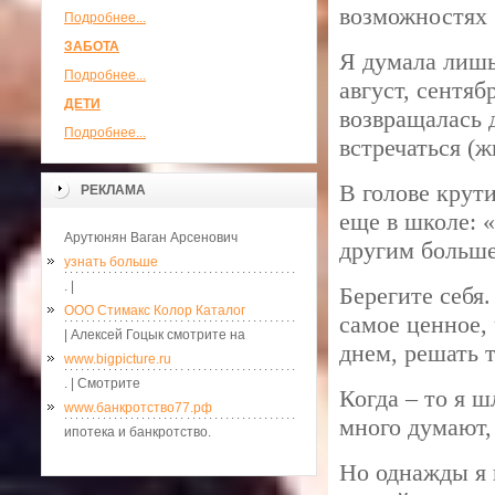
возможностях 
Подробнее...
ЗАБОТА
Я думала лишь
Подробнее...
август, сентя
ДЕТИ
возвращалась 
Подробнее...
встречаться (ж
В голове крут
РЕКЛАМА
еще в школе: «
Арутюнян Ваган Арсенович
другим больше
узнать больше
. |
Берегите себя.
ООО Стимакс Колор Каталог
самое ценное,
| Алексей Гоцык смотрите на
днем, решать т
www.bigpicture.ru
. | Смотрите
Когда – то я ш
www.банкротство77.рф
много думают,
ипотека и банкротство.
Но однажды я п