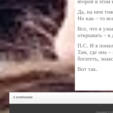
второй в этом 
Да, на нем тож
Но как – то вс
Все, что я узн
открывать – 
П.С. И я поня
Там, где она –
богатеть, зна
Вот так.
О КОМПАНИИ
Copyright © 2