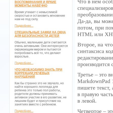
Что в нем особ
ВОСПОМИНАНИЯ И ЯРКИЕ
МОМЕНТЫ НАВЕЧНО
специализиров
Время утекает с немыслимой
преобразовани
скоростью и остановить мгновение
нам не под силу.
Да-да, вы може
Подробнее...
потом, при по
СПЕЦИАЛЬНЫЕ ЗАМКИ НА ОКНА
HTML или XH
ДЛЯ БЕЗОПАСНОСТИ ДЕТЕЙ
Обычно, маленькие дети считаются
Второе, на чт
очень активными. Они интересуются
окружающим миром и пытаются
синтаксиса код
попробовать всё то, что делают
редактировани
взрослые.
производится 
Подробнее...
ЧТО НЕОБХОДИМО ЗНАТЬ ПРИ
КОРРЕКЦИИ РЕЧЕВЫХ
Третье – это 
НАРУШЕНИЙ
MarkdownPad 1
Как бы странно это не звучало, но
пишете текст,
найти хорошего логопеда для
ребенка это только пол работы,
в правую часть
родители должны принимать
активное участие в его развитии, не
в левой.
лишним будет и присутствие на
занятиях вместе с ребенком.
Четвертое – э
Подробнее...