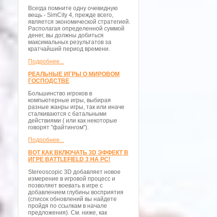
Всегда помните одну очевидную
вещь - SimCity 4, прежде всего,
является экономической стратегией.
Располагая определенной суммой
денег, вы должны добиться
максимальных результатов за
кратчайший период времени.
Подробнее...
РЕАЛЬНЫЕ ИГРЫ О МИРОВОМ
ГОСПОДСТВЕ
Большинство игроков в
компьютерные игры, выбирая
разные жанры игры, так или иначе
сталкиваются с батальными
действиями ( или как некоторые
говорят "файтингом").
Подробнее...
ВОТ КАК ВКЛЮЧАТЬ 3D ЭФФЕКТ В
ИГРЕ BATTLEFIELD 3 НА PC!
Stereoscopic 3D добавляет новое
измерение в игровой процесс и
позволяет воевать в игре с
добавлением глубины восприятия
(список обновлений вы найдете
пройдя по ссылкам в начале
предложения). См. ниже, как