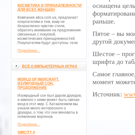
оснащена цел
КОСМЕТИКА И ПРИНАДЛЕЖНОСТИ
ДЛЯ ВСЕХ ЖЕНЩИН
форматировани
Компания atica.com.ua, предлагает
раньше.
покупателям и тем, кому не
безразлично чувство стиля,
обратить внимание на предложения
Пятое – вы мо
связанные с покупкой,
косметических принадлежностей.
другой докуме
Покупателям будут доступны: гели
Подробнее...
Шестое – прог
шрифта до таб
ВСЁ О КМПЬЮТЕРНЫХ ИГРАХ
Самое главное
WORLD OF WARCRAFT.
момент можете
ИЗУМРУДНЫЙ СОН.
ПРОДОЛЖЕНИЕ
Источник:
www
Изумрудный сон был даром друидов,
и именно с ними может быть связан
вход в этот мир. С Катаклизмом мы
узнали много интересного о
друидах, о том, что они виноваты в
появлении воргенов.
Подробнее...
SIMCITY 4