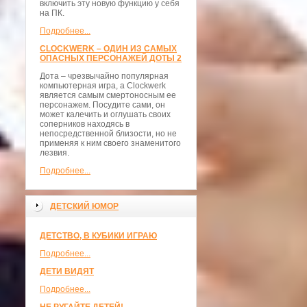
включить эту новую функцию у себя
на ПК.
Подробнее...
CLOCKWERK – ОДИН ИЗ САМЫХ
ОПАСНЫХ ПЕРСОНАЖЕЙ ДОТЫ 2
Дота – чрезвычайно популярная
компьютерная игра, а Clockwerk
является самым смертоносным ее
персонажем. Посудите сами, он
может калечить и оглушать своих
соперников находясь в
непосредственной близости, но не
применяя к ним своего знаменитого
лезвия.
Подробнее...
ДЕТСКИЙ ЮМОР
ДЕТСТВО, В КУБИКИ ИГРАЮ
Подробнее...
ДЕТИ ВИДЯТ
Подробнее...