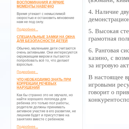
ВОСПОМИНАНИЯ И ЯРКИЕ
МОМЕНТЫ НАВЕЧНО
4. Наличие дв
Время утекает с немыслимой
демонстрацион
скоростью и остановить мгновение
нам не под силу.
Подробнее...
5. Высокая ст
СПЕЦИАЛЬНЫЕ ЗАМКИ НА ОКНА
грамотная пол
ДЛЯ БЕЗОПАСНОСТИ ДЕТЕЙ
Обычно, маленькие дети считаются
6. Ранговая си
очень активными. Они интересуются
казино, с воз
окружающим миром и пытаются
попробовать всё то, что делают
за игровую ак
взрослые.
Подробнее...
В настоящее в
ЧТО НЕОБХОДИМО ЗНАТЬ ПРИ
игровыми ресу
КОРРЕКЦИИ РЕЧЕВЫХ
НАРУШЕНИЙ
говорит о при
Как бы странно это не звучало, но
конкурентоспо
найти хорошего логопеда для
ребенка это только пол работы,
родители должны принимать
активное участие в его развитии, не
лишним будет и присутствие на
занятиях вместе с ребенком.
Подробнее...