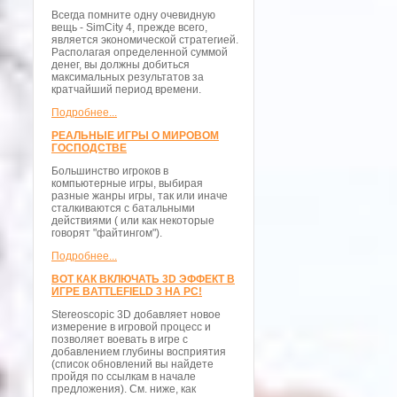
Всегда помните одну очевидную
вещь - SimCity 4, прежде всего,
является экономической стратегией.
Располагая определенной суммой
денег, вы должны добиться
максимальных результатов за
кратчайший период времени.
Подробнее...
РЕАЛЬНЫЕ ИГРЫ О МИРОВОМ
ГОСПОДСТВЕ
Большинство игроков в
компьютерные игры, выбирая
разные жанры игры, так или иначе
сталкиваются с батальными
действиями ( или как некоторые
говорят "файтингом").
Подробнее...
ВОТ КАК ВКЛЮЧАТЬ 3D ЭФФЕКТ В
ИГРЕ BATTLEFIELD 3 НА PC!
Stereoscopic 3D добавляет новое
измерение в игровой процесс и
позволяет воевать в игре с
добавлением глубины восприятия
(список обновлений вы найдете
пройдя по ссылкам в начале
предложения). См. ниже, как