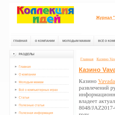
Журнал "
ГЛАВНАЯ
О КОМПАНИИ
МОЛОДЫМ МАМАМ
ВСЁ О КОМ
РАЗДЕЛЫ
Главная
Казино Vav
Главная
Казино Vav
О компании
Казино
Vavada
Молодым мамам
развлечений р
Всё о компьютерных играх
информационн
Статьи
владеет актуа
Полезные статьи
8048/JAZ2017-
Полезная информация
году.