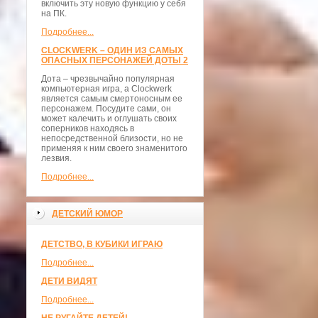
включить эту новую функцию у себя
на ПК.
Подробнее...
CLOCKWERK – ОДИН ИЗ САМЫХ
ОПАСНЫХ ПЕРСОНАЖЕЙ ДОТЫ 2
Дота – чрезвычайно популярная
компьютерная игра, а Clockwerk
является самым смертоносным ее
персонажем. Посудите сами, он
может калечить и оглушать своих
соперников находясь в
непосредственной близости, но не
применяя к ним своего знаменитого
лезвия.
Подробнее...
ДЕТСКИЙ ЮМОР
ДЕТСТВО, В КУБИКИ ИГРАЮ
Подробнее...
ДЕТИ ВИДЯТ
Подробнее...