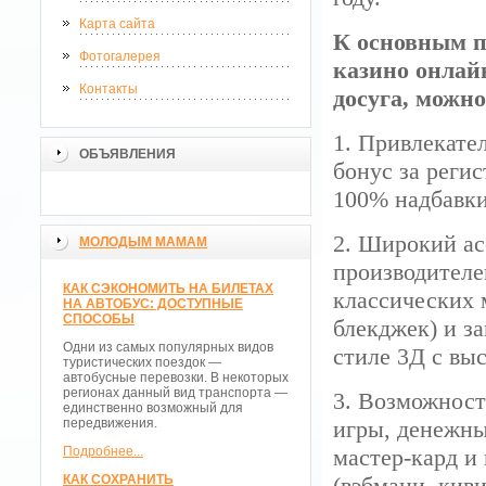
Карта сайта
К основным п
Фотогалерея
казино онлай
Контакты
досуга, можно
1. Привлекате
ОБЪЯВЛЕНИЯ
бонус за реги
100% надбавки
2. Широкий ас
МОЛОДЫМ МАМАМ
производителе
КАК СЭКОНОМИТЬ НА БИЛЕТАХ
классических м
НА АВТОБУС: ДОСТУПНЫЕ
СПОСОБЫ
блекджек) и з
Одни из самых популярных видов
стиле 3Д с вы
туристических поездок —
автобусные перевозки. В некоторых
регионах данный вид транспорта —
3. Возможност
единственно возможный для
передвижения.
игры, денежны
Подробнее...
мастер-кард и
КАК СОХРАНИТЬ
(вэбмани, киви