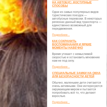
НА АВТОБУС: ДОСТУПНЫЕ
СПОСОБЫ
Одни из самых популярных видов
туристических поездок —
автобусные перевозки. В некоторых
регионах данный вид транспорта —
единственно возможный для
передвижения.
Подробнее...
КАК СОХРАНИТЬ
ВОСПОМИНАНИЯ И ЯРКИЕ
МОМЕНТЫ НАВЕЧНО
Время утекает с немыслимой
скоростью и остановить мгновение
нам не под силу.
Подробнее...
СПЕЦИАЛЬНЫЕ ЗАМКИ НА ОКНА
ДЛЯ БЕЗОПАСНОСТИ ДЕТЕЙ
Обычно, маленькие дети считаются
очень активными. Они интересуются
окружающим миром и пытаются
попробовать всё то, что делают
взрослые.
Подробнее...