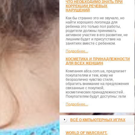
ЧТО НЕОБХОДИМО ЗНАТЬ ПРИ
КОРРЕКЦИИ РЕЧЕВЫХ
НАРУШЕНИЙ
Как бы странно это не звучало, но
найти хорошего логопеда для
ребенка это только пол работы,
родители должны принимать
активное участие в его развитии, не
лишним будет и присутствие на
занятиях вместе с ребенком.
Подробнее...
КОСМЕТИКА И ПРИНАДЛЕЖНОСТИ
ДЛЯ ВСЕХ ЖЕНЩИН
Компания atica.com.ua, предлагает
покупателям и тем, кому не
безразлично чувство стиля,
обратить внимание на предложения
связанные с покупкой,
косметических принадлежностей.
Покупателям будут доступны: гели
Подробнее...
ВСЁ О КМПЬЮТЕРНЫХ ИГРАХ
WORLD OF WARCRAFT.