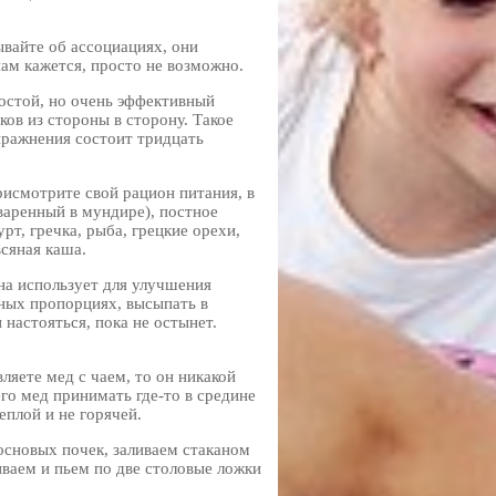
ывайте об ассоциациях, они
нам кажется, просто не возможно.
ростой, но очень эффективный
ов из стороны в сторону. Такое
пражнения состоит тридцать
рисмотрите свой рацион питания, в
варенный в мундире), постное
рт, гречка, рыба, грецкие орехи,
всяная каша.
а использует для улучшения
вных пропорциях, высыпать в
 настояться, пока не остынет.
ляете мед с чаем, то он никакой
го мед принимать где-то в средине
еплой и не горячей.
основых почек, заливаем стаканом
иваем и пьем по две столовые ложки