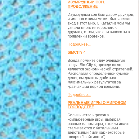
ИЗУМРУДНЫЙ СОН.
ПРОДОЛЖЕНИЕ
Изумрудный сон был даром друидов,
и именно с ними может быть связан
вход в этот мир. С Катаклизмом мы
узнали много интересного о
друидах, о том, что они виноваты в
появлении воргенов.
Подробнее...
SIMCITY 4
Всегда помните одну очевидную
вещь - SimCity 4, прежде всего,
является экономической стратегией.
Располагая определенной суммой
денег, вы должны добиться
максимальных результатов за
кратчайший период времени.
Подробнее...
РЕАЛЬНЫЕ ИГРЫ О МИРОВОМ
ГОСПОДСТВЕ
Большинство игроков в
компьютерные игры, выбирая
разные жанры игры, так или иначе
сталкиваются с батальными
действиями ( или как некоторые
говорят "файтингом").