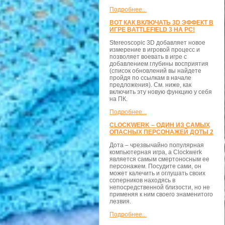
Подробнее...
ВОТ КАК ВКЛЮЧАТЬ 3D ЭФФЕКТ В
ИГРЕ BATTLEFIELD 3 НА PC!
Stereoscopic 3D добавляет новое
измерение в игровой процесс и
позволяет воевать в игре с
добавлением глубины восприятия
(список обновлений вы найдете
пройдя по ссылкам в начале
предложения). См. ниже, как
включить эту новую функцию у себя
на ПК.
Подробнее...
CLOCKWERK – ОДИН ИЗ САМЫХ
ОПАСНЫХ ПЕРСОНАЖЕЙ ДОТЫ 2
Дота – чрезвычайно популярная
компьютерная игра, а Clockwerk
является самым смертоносным ее
персонажем. Посудите сами, он
может калечить и оглушать своих
соперников находясь в
непосредственной близости, но не
применяя к ним своего знаменитого
лезвия.
Подробнее...