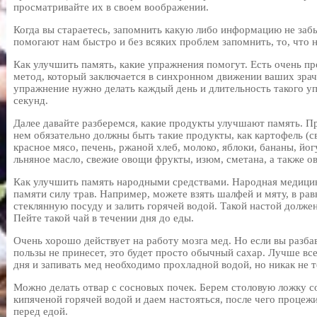
просматривайте их в своем воображении.
Когда вы стараетесь, запомнить какую либо информацию не заб
помогают нам быстро и без всяких проблем запомнить, то, что 
Как улучшить память, какие упражнения помогут. Есть очень п
метод, который заключается в синхронном движении ваших зрачк
упражнение нужно делать каждый день и длительность такого у
секунд.
Далее давайте разберемся, какие продукты улучшают память. П
нем обязательно должны быть такие продукты, как картофель (с
красное мясо, печень, ржаной хлеб, молоко, яблоки, бананы, йогу
льняное масло, свежие овощи фрукты, изюм, сметана, а также о
Как улучшить память народными средствами. Народная медицин
памяти силу трав. Например, можете взять шалфей и мяту, в ра
стеклянную посуду и залить горячей водой. Такой настой должен
Пейте такой чай в течении дня до еды.
Очень хорошо действует на работу мозга мед. Но если вы разбав
пользы не принесет, это будет просто обычный сахар. Лучше все
дня и запивать мед необходимо прохладной водой, но никак не т
Можно делать отвар с сосновых почек. Берем столовую ложку с
кипяченой горячей водой и даем настояться, после чего процеж
перед едой.