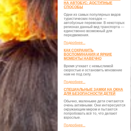
НА АВТОБУС: ДОСТУПНЫЕ
СПОСОБЫ
Одни из самых популярных видов
туристических поездок —
автобусные перевозки. В некоторых
регионах данный вид транспорта —
единственно возможный для
передвижения.
Подробнее...
КАК СОХРАНИТЬ
ВОСПОМИНАНИЯ И ЯРКИЕ
МОМЕНТЫ НАВЕЧНО
Время утекает с немыслимой
скоростью и остановить мгновение
нам не под силу.
Подробнее...
СПЕЦИАЛЬНЫЕ ЗАМКИ НА ОКНА
ДЛЯ БЕЗОПАСНОСТИ ДЕТЕЙ
Обычно, маленькие дети считаются
очень активными. Они интересуются
окружающим миром и пытаются
попробовать всё то, что делают
взрослые.
Подробнее...