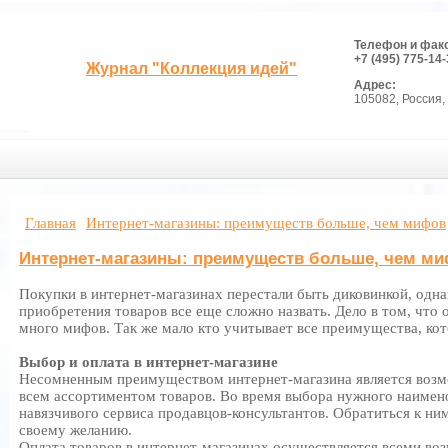
Телефон и фак
+7 (495) 775-14-
Журнал "Коллекция идей"
Адрес:
105082, Россия, 
Главная
Интернет-магазины: преимуществ больше, чем мифов
Интернет-магазины: преимуществ больше, чем м
Покупки в интернет-магазинах перестали быть диковинкой, одн
приобретения товаров все еще сложно назвать. Дело в том, что 
много мифов. Так же мало кто учитывает все преимущества, кот
Выбор и оплата в интернет-магазине
Несомненным преимуществом интернет-магазина является возм
всем ассортиментом товаров. Во время выбора нужного наимено
навязчивого сервиса продавцов-консультантов. Обратиться к ни
своему желанию.
Оплата товаров в интернет-магазинах осуществляется всеми в