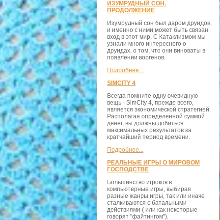
ИЗУМРУДНЫЙ СОН.
ПРОДОЛЖЕНИЕ
Изумрудный сон был даром друидов,
и именно с ними может быть связан
вход в этот мир. С Катаклизмом мы
узнали много интересного о
друидах, о том, что они виноваты в
появлении воргенов.
Подробнее...
SIMCITY 4
Всегда помните одну очевидную
вещь - SimCity 4, прежде всего,
является экономической стратегией.
Располагая определенной суммой
денег, вы должны добиться
максимальных результатов за
кратчайший период времени.
Подробнее...
РЕАЛЬНЫЕ ИГРЫ О МИРОВОМ
ГОСПОДСТВЕ
Большинство игроков в
компьютерные игры, выбирая
разные жанры игры, так или иначе
сталкиваются с батальными
действиями ( или как некоторые
говорят "файтингом").