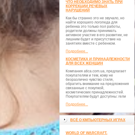
ЧТО НЕОБХОДИМО ЗНАТЬ ПРИ
КОРРЕКЦИИ РЕЧЕВЫХ
НАРУШЕНИЙ
Как бы странно это не звучало, но
найти хорошего логопеда для
ребенка это только пол работы,
родители должны принимать
активное участие в его развитии, не
лишним будет и присутствие на
занятиях вместе с ребенком.
Подробнее...
КОСМЕТИКА И ПРИНАДЛЕЖНОСТИ
ДЛЯ ВСЕХ ЖЕНЩИН
Компания atica.com.ua, предлагает
покупателям и тем, кому не
безразлично чувство стиля,
обратить внимание на предложения
связанные с покупкой,
косметических принадлежностей.
Покупателям будут доступны: гели
Подробнее...
ВСЁ О КМПЬЮТЕРНЫХ ИГРАХ
WORLD OF WARCRAFT.