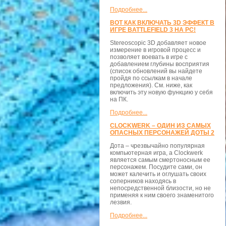
Подробнее...
ВОТ КАК ВКЛЮЧАТЬ 3D ЭФФЕКТ В
ИГРЕ BATTLEFIELD 3 НА PC!
Stereoscopic 3D добавляет новое
измерение в игровой процесс и
позволяет воевать в игре с
добавлением глубины восприятия
(список обновлений вы найдете
пройдя по ссылкам в начале
предложения). См. ниже, как
включить эту новую функцию у себя
на ПК.
Подробнее...
CLOCKWERK – ОДИН ИЗ САМЫХ
ОПАСНЫХ ПЕРСОНАЖЕЙ ДОТЫ 2
Дота – чрезвычайно популярная
компьютерная игра, а Clockwerk
является самым смертоносным ее
персонажем. Посудите сами, он
может калечить и оглушать своих
соперников находясь в
непосредственной близости, но не
применяя к ним своего знаменитого
лезвия.
Подробнее...