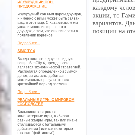
ИЗУМРУДНЫЙ СОН.
каждому челов
ПРОДОЛЖЕНИЕ
акции, то Гам
Изумрудный сон был даром друидов,
и именно с ними может быть связан
вариантов. Да
вход в этот мир. С Катаклизмом мы
узнали много интересного о
позиции на от
друидах, о том, что они виноваты в
появлении воргенов.
Подробнее...
SIMCITY 4
Всегда помните одну очевидную
вещь - SimCity 4, прежде всего,
является экономической стратегией.
Располагая определенной суммой
денег, вы должны добиться
максимальных результатов за
кратчайший период времени.
Подробнее...
РЕАЛЬНЫЕ ИГРЫ О МИРОВОМ
ГОСПОДСТВЕ
Большинство игроков в
компьютерные игры, выбирая
разные жанры игры, так или иначе
сталкиваются с батальными
действиями ( или как некоторые
говорят "файтингом").