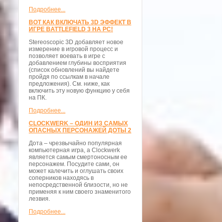
Подробнее...
ВОТ КАК ВКЛЮЧАТЬ 3D ЭФФЕКТ В
ИГРЕ BATTLEFIELD 3 НА PC!
Stereoscopic 3D добавляет новое
измерение в игровой процесс и
позволяет воевать в игре с
добавлением глубины восприятия
(список обновлений вы найдете
пройдя по ссылкам в начале
предложения). См. ниже, как
включить эту новую функцию у себя
на ПК.
Подробнее...
CLOCKWERK – ОДИН ИЗ САМЫХ
ОПАСНЫХ ПЕРСОНАЖЕЙ ДОТЫ 2
Дота – чрезвычайно популярная
компьютерная игра, а Clockwerk
является самым смертоносным ее
персонажем. Посудите сами, он
может калечить и оглушать своих
соперников находясь в
непосредственной близости, но не
применяя к ним своего знаменитого
лезвия.
Подробнее...