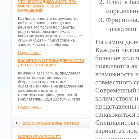
Плюс к бал
ЧТО НЕОБХОДИМО ЗНАТЬ ПРИ
КОРРЕКЦИИ РЕЧЕВЫХ
определён
НАРУШЕНИЙ
Фриспины.
Как бы странно это не звучало, но
найти хорошего логопеда для
позволяют 
ребенка это только пол работы,
родители должны принимать
активное участие в его развитии, не
На самом деле 
лишним будет и присутствие на
занятиях вместе с ребенком.
Каждый челов
Подробнее...
большое колич
КОСМЕТИКА И ПРИНАДЛЕЖНОСТИ
появляются ак
ДЛЯ ВСЕХ ЖЕНЩИН
возможность н
Компания atica.com.ua, предлагает
покупателям и тем, кому не
совместного со
безразлично чувство стиля,
обратить внимание на предложения
Современный и
связанные с покупкой,
косметических принадлежностей.
количеством н
Покупателям будут доступны: гели
представлены 
Подробнее...
ознакомиться 
Специалисты о
ВСЁ О КМПЬЮТЕРНЫХ ИГРАХ
вариантах лоя
WORLD OF WARCRAFT.
предпринимает