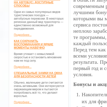
НА АВТОБУС: ДОСТУПНЫЕ
современным р
СПОСОБЫ
лучшими бонус
Одни из самых популярных видов
туристических поездок —
которыми вы м
автобусные перевозки. В некоторых
регионах данный вид транспорта —
сервиса посто
единственно возможный для
передвижения.
неплохо зараб
Подробнее...
те программы,
КАК СОХРАНИТЬ
каждый пользо
ВОСПОМИНАНИЯ И ЯРКИЕ
МОМЕНТЫ НАВЕЧНО
Перед тем как
Время утекает с немыслимой
всеми условия
скоростью и остановить мгновение
нам не под силу.
результата. П
Подробнее...
первый год и 
СПЕЦИАЛЬНЫЕ ЗАМКИ НА ОКНА
условия.
ДЛЯ БЕЗОПАСНОСТИ ДЕТЕЙ
Обычно, маленькие дети считаются
Бонусы и акц
очень активными. Они интересуются
окружающим миром и пытаются
попробовать всё то, что делают
Накопитель
взрослые.
их для фри
Подробнее...