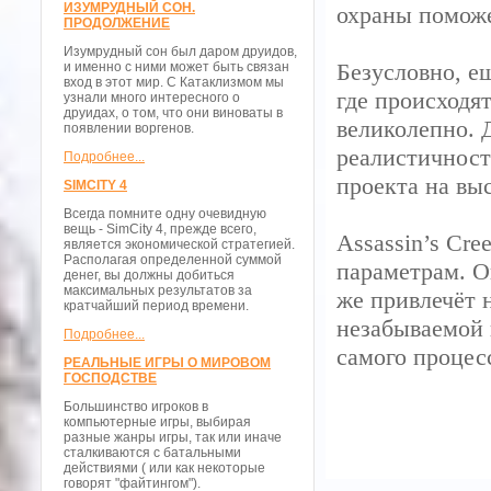
ИЗУМРУДНЫЙ СОН.
охраны поможе
ПРОДОЛЖЕНИЕ
Изумрудный сон был даром друидов,
Безусловно, е
и именно с ними может быть связан
вход в этот мир. С Катаклизмом мы
где происходя
узнали много интересного о
друидах, о том, что они виноваты в
великолепно. 
появлении воргенов.
реалистичност
Подробнее...
проекта на вы
SIMCITY 4
Всегда помните одну очевидную
вещь - SimCity 4, прежде всего,
Assassin’s Cre
является экономической стратегией.
Располагая определенной суммой
параметрам. О
денег, вы должны добиться
максимальных результатов за
же привлечёт 
кратчайший период времени.
незабываемой 
Подробнее...
самого процес
РЕАЛЬНЫЕ ИГРЫ О МИРОВОМ
ГОСПОДСТВЕ
Большинство игроков в
компьютерные игры, выбирая
разные жанры игры, так или иначе
сталкиваются с батальными
действиями ( или как некоторые
говорят "файтингом").