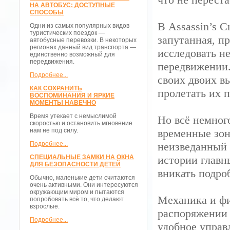
НА АВТОБУС: ДОСТУПНЫЕ
СПОСОБЫ
В Assassin’s C
Одни из самых популярных видов
туристических поездок —
запутанная, п
автобусные перевозки. В некоторых
регионах данный вид транспорта —
исследовать н
единственно возможный для
передвижения.
передвижении. 
Подробнее...
своих двоих в
КАК СОХРАНИТЬ
пролетать их 
ВОСПОМИНАНИЯ И ЯРКИЕ
МОМЕНТЫ НАВЕЧНО
Время утекает с немыслимой
Но всё немног
скоростью и остановить мгновение
нам не под силу.
временные зон
Подробнее...
неизведанный 
СПЕЦИАЛЬНЫЕ ЗАМКИ НА ОКНА
истории главн
ДЛЯ БЕЗОПАСНОСТИ ДЕТЕЙ
вникать подро
Обычно, маленькие дети считаются
очень активными. Они интересуются
окружающим миром и пытаются
Механика и фи
попробовать всё то, что делают
взрослые.
распоряжении 
Подробнее...
удобное управ