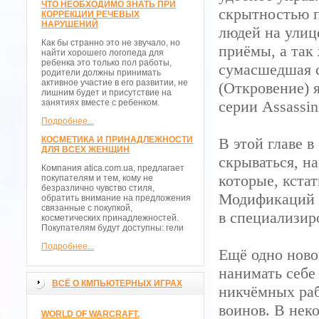
ЧТО НЕОБХОДИМО ЗНАТЬ ПРИ
скрытностью п
КОРРЕКЦИИ РЕЧЕВЫХ
НАРУШЕНИЙ
людей на улиц
Как бы странно это не звучало, но
приёмы, а так
найти хорошего логопеда для
ребенка это только пол работы,
сумасшедшая с
родители должны принимать
активное участие в его развитии, не
(Откровение) 
лишним будет и присутствие на
занятиях вместе с ребенком.
серии Assassin
Подробнее...
КОСМЕТИКА И ПРИНАДЛЕЖНОСТИ
В этой главе 
ДЛЯ ВСЕХ ЖЕНЩИН
скрываться, н
Компания atica.com.ua, предлагает
которые, кстат
покупателям и тем, кому не
безразлично чувство стиля,
Модификаций и
обратить внимание на предложения
связанные с покупкой,
в специализир
косметических принадлежностей.
Покупателям будут доступны: гели
Подробнее...
Ещё одно ново
нанимать себе
ВСЁ О КМПЬЮТЕРНЫХ ИГРАХ
никчёмных раб
воинов. В нек
WORLD OF WARCRAFT.