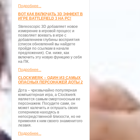
Подробнее...
ВОТ КАК ВКЛЮЧАТЬ 3D ЭФФЕКТ В
ИГРЕ BATTLEFIELD 3 НА PC!
Stereoscopic 3D добавляет новое
измерение в игровой процесс и
позволяет воевать в игре с
добавлением глубины восприятия
(список обновлений вы найдете
пройдя по ссылкам в начале
предложения). См. ниже, как
включить эту новую функцию у себя
на ПК.
Подробнее...
CLOCKWERK – ОДИН ИЗ САМЫХ
ОПАСНЫХ ПЕРСОНАЖЕЙ ДОТЫ 2
Дота – чрезвычайно популярная
компьютерная игра, а Clockwerk
является самым смертоносным ее
персонажем. Посудите сами, он
может калечить и оглушать своих
соперников находясь в
непосредственной близости, но не
применяя к ним своего знаменитого
лезвия.
Подробнее...