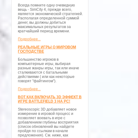
Всегда помните одну очевидную
вещь - SimCity 4, прежде всего,
является экономической стратегией.
Располагая определенной суммой
денег, вы должны добиться
максимальных результатов за
кратчайший период времени.
Подробнее...
РЕАЛЬНЫЕ ИГРЫ О МИРОВОМ
ГОСПОДСТВЕ
Большинство игроков в
компьютерные игры, выбирая
разные жанры игры, так или иначе
сталкиваются с батальными
действиями ( или как некоторые
говорят "файтингом").
Подробнее...
ВОТ КАК ВКЛЮЧАТЬ 3D ЭФФЕКТ В
ИГРЕ BATTLEFIELD 3 НА PC!
Stereoscopic 3D добавляет новое
измерение в игровой процесс и
позволяет воевать в игре с
добавлением глубины восприятия
(список обновлений вы найдете
пройдя по ссылкам в начале
предложения). См. ниже, как