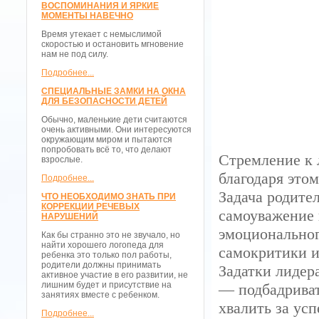
ВОСПОМИНАНИЯ И ЯРКИЕ
МОМЕНТЫ НАВЕЧНО
Время утекает с немыслимой
скоростью и остановить мгновение
нам не под силу.
Подробнее...
СПЕЦИАЛЬНЫЕ ЗАМКИ НА ОКНА
ДЛЯ БЕЗОПАСНОСТИ ДЕТЕЙ
Обычно, маленькие дети считаются
очень активными. Они интересуются
окружающим миром и пытаются
попробовать всё то, что делают
Стремление к 
взрослые.
благодаря этом
Подробнее...
Задача родите
ЧТО НЕОБХОДИМО ЗНАТЬ ПРИ
КОРРЕКЦИИ РЕЧЕВЫХ
самоуважение 
НАРУШЕНИЙ
эмоциональног
Как бы странно это не звучало, но
найти хорошего логопеда для
самокритики и
ребенка это только пол работы,
родители должны принимать
Задатки лидер
активное участие в его развитии, не
лишним будет и присутствие на
— подбадриват
занятиях вместе с ребенком.
хвалить за ус
Подробнее...