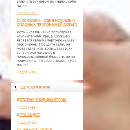
включить эту новую функцию у себя
на ПК.
Подробнее...
CLOCKWERK – ОДИН ИЗ САМЫХ
ОПАСНЫХ ПЕРСОНАЖЕЙ ДОТЫ 2
Дота – чрезвычайно популярная
компьютерная игра, а Clockwerk
является самым смертоносным ее
персонажем. Посудите сами, он
может калечить и оглушать своих
соперников находясь в
непосредственной близости, но не
применяя к ним своего знаменитого
лезвия.
Подробнее...
ДЕТСКИЙ ЮМОР
ДЕТСТВО, В КУБИКИ ИГРАЮ
Подробнее...
ДЕТИ ВИДЯТ
Подробнее...