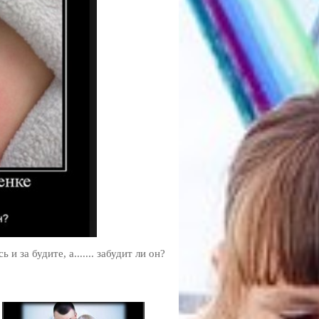
и за будите, а....... забудит ли он?