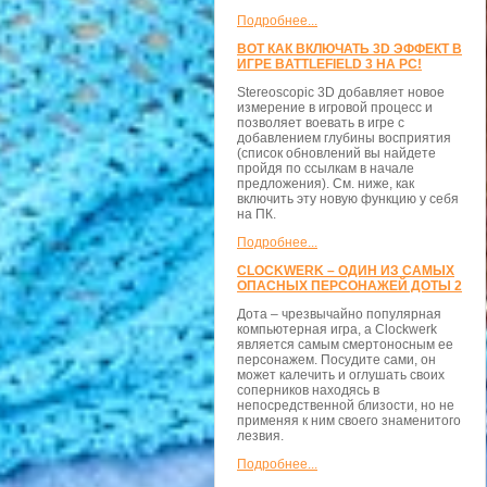
Подробнее...
ВОТ КАК ВКЛЮЧАТЬ 3D ЭФФЕКТ В
ИГРЕ BATTLEFIELD 3 НА PC!
Stereoscopic 3D добавляет новое
измерение в игровой процесс и
позволяет воевать в игре с
добавлением глубины восприятия
(список обновлений вы найдете
пройдя по ссылкам в начале
предложения). См. ниже, как
включить эту новую функцию у себя
на ПК.
Подробнее...
CLOCKWERK – ОДИН ИЗ САМЫХ
ОПАСНЫХ ПЕРСОНАЖЕЙ ДОТЫ 2
Дота – чрезвычайно популярная
компьютерная игра, а Clockwerk
является самым смертоносным ее
персонажем. Посудите сами, он
может калечить и оглушать своих
соперников находясь в
непосредственной близости, но не
применяя к ним своего знаменитого
лезвия.
Подробнее...