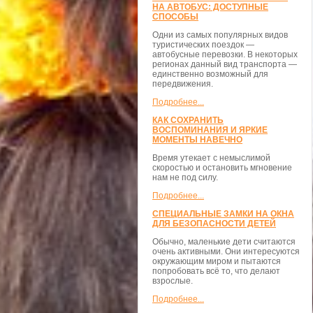
НА АВТОБУС: ДОСТУПНЫЕ
СПОСОБЫ
Одни из самых популярных видов
туристических поездок —
автобусные перевозки. В некоторых
регионах данный вид транспорта —
единственно возможный для
передвижения.
Подробнее...
КАК СОХРАНИТЬ
ВОСПОМИНАНИЯ И ЯРКИЕ
МОМЕНТЫ НАВЕЧНО
Время утекает с немыслимой
скоростью и остановить мгновение
нам не под силу.
Подробнее...
СПЕЦИАЛЬНЫЕ ЗАМКИ НА ОКНА
ДЛЯ БЕЗОПАСНОСТИ ДЕТЕЙ
Обычно, маленькие дети считаются
очень активными. Они интересуются
окружающим миром и пытаются
попробовать всё то, что делают
взрослые.
Подробнее...