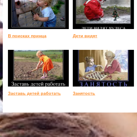
В поисках принца
Дети видят
Заставь детей работать
Занятость