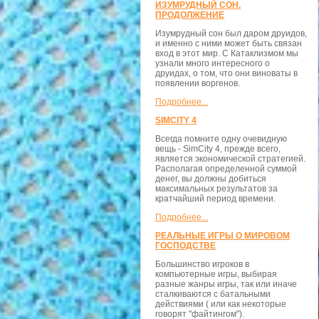
ИЗУМРУДНЫЙ СОН.
ПРОДОЛЖЕНИЕ
Изумрудный сон был даром друидов,
и именно с ними может быть связан
вход в этот мир. С Катаклизмом мы
узнали много интересного о
друидах, о том, что они виноваты в
появлении воргенов.
Подробнее...
SIMCITY 4
Всегда помните одну очевидную
вещь - SimCity 4, прежде всего,
является экономической стратегией.
Располагая определенной суммой
денег, вы должны добиться
максимальных результатов за
кратчайший период времени.
Подробнее...
РЕАЛЬНЫЕ ИГРЫ О МИРОВОМ
ГОСПОДСТВЕ
Большинство игроков в
компьютерные игры, выбирая
разные жанры игры, так или иначе
сталкиваются с батальными
действиями ( или как некоторые
говорят "файтингом").