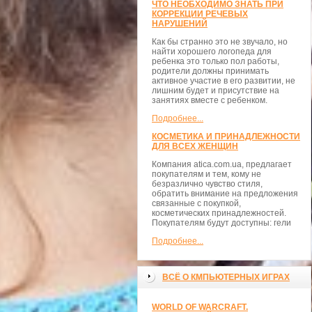
ЧТО НЕОБХОДИМО ЗНАТЬ ПРИ
КОРРЕКЦИИ РЕЧЕВЫХ
НАРУШЕНИЙ
Как бы странно это не звучало, но
найти хорошего логопеда для
ребенка это только пол работы,
родители должны принимать
активное участие в его развитии, не
лишним будет и присутствие на
занятиях вместе с ребенком.
Подробнее...
КОСМЕТИКА И ПРИНАДЛЕЖНОСТИ
ДЛЯ ВСЕХ ЖЕНЩИН
Компания atica.com.ua, предлагает
покупателям и тем, кому не
безразлично чувство стиля,
обратить внимание на предложения
связанные с покупкой,
косметических принадлежностей.
Покупателям будут доступны: гели
Подробнее...
ВСЁ О КМПЬЮТЕРНЫХ ИГРАХ
WORLD OF WARCRAFT.