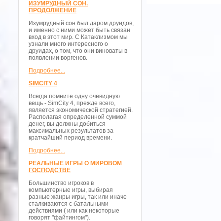
ИЗУМРУДНЫЙ СОН.
ПРОДОЛЖЕНИЕ
Изумрудный сон был даром друидов,
и именно с ними может быть связан
вход в этот мир. С Катаклизмом мы
узнали много интересного о
друидах, о том, что они виноваты в
появлении воргенов.
Подробнее...
SIMCITY 4
Всегда помните одну очевидную
вещь - SimCity 4, прежде всего,
является экономической стратегией.
Располагая определенной суммой
денег, вы должны добиться
максимальных результатов за
кратчайший период времени.
Подробнее...
РЕАЛЬНЫЕ ИГРЫ О МИРОВОМ
ГОСПОДСТВЕ
Большинство игроков в
компьютерные игры, выбирая
разные жанры игры, так или иначе
сталкиваются с батальными
действиями ( или как некоторые
говорят "файтингом").