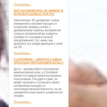
Подробнее...
ВОТ КАК ВКЛЮЧАТЬ 3D ЭФФЕКТ В
ИГРЕ BATTLEFIELD 3 НА PC!
Stereoscopic 3D добавляет новое
измерение в игровой процесс и
позволяет воевать в игре с
добавлением глубины восприятия
(список обновлений вы найдете
пройдя по ссылкам в начале
предложения). См. ниже, как
включить эту новую функцию у себя
на ПК.
Подробнее...
CLOCKWERK – ОДИН ИЗ САМЫХ
ОПАСНЫХ ПЕРСОНАЖЕЙ ДОТЫ 2
Дота – чрезвычайно популярная
компьютерная игра, а Clockwerk
является самым смертоносным ее
персонажем. Посудите сами, он
может калечить и оглушать своих
соперников находясь в
непосредственной близости, но не
применяя к ним своего знаменитого
лезвия.
Подробнее...