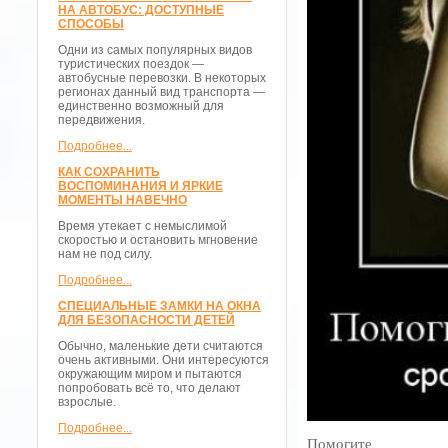
НА АВТОБУС: ДОСТУПНЫЕ
СПОСОБЫ
Одни из самых популярных видов
туристических поездок —
автобусные перевозки. В некоторых
регионах данный вид транспорта —
единственно возможный для
передвижения.
Подробнее...
КАК СОХРАНИТЬ
ВОСПОМИНАНИЯ И ЯРКИЕ
МОМЕНТЫ НАВЕЧНО
Время утекает с немыслимой
скоростью и остановить мгновение
нам не под силу.
Подробнее...
СПЕЦИАЛЬНЫЕ ЗАМКИ НА ОКНА
ДЛЯ БЕЗОПАСНОСТИ ДЕТЕЙ
Обычно, маленькие дети считаются
очень активными. Они интересуются
окружающим миром и пытаются
попробовать всё то, что делают
взрослые.
Подробнее...
Помогите