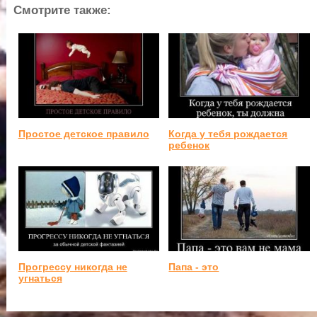
Смотрите также:
Простое детское правило
Когда у тебя рождается
ребенок
Прогрессу никогда не
Папа - это
угнаться