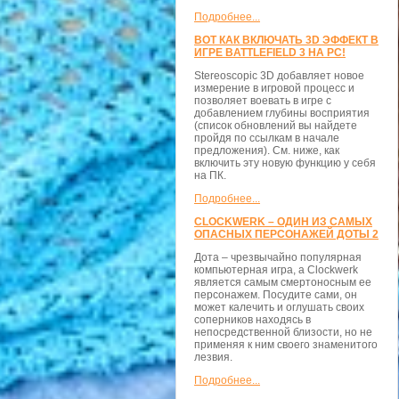
Подробнее...
ВОТ КАК ВКЛЮЧАТЬ 3D ЭФФЕКТ В
ИГРЕ BATTLEFIELD 3 НА PC!
Stereoscopic 3D добавляет новое
измерение в игровой процесс и
позволяет воевать в игре с
добавлением глубины восприятия
(список обновлений вы найдете
пройдя по ссылкам в начале
предложения). См. ниже, как
включить эту новую функцию у себя
на ПК.
Подробнее...
CLOCKWERK – ОДИН ИЗ САМЫХ
ОПАСНЫХ ПЕРСОНАЖЕЙ ДОТЫ 2
Дота – чрезвычайно популярная
компьютерная игра, а Clockwerk
является самым смертоносным ее
персонажем. Посудите сами, он
может калечить и оглушать своих
соперников находясь в
непосредственной близости, но не
применяя к ним своего знаменитого
лезвия.
Подробнее...