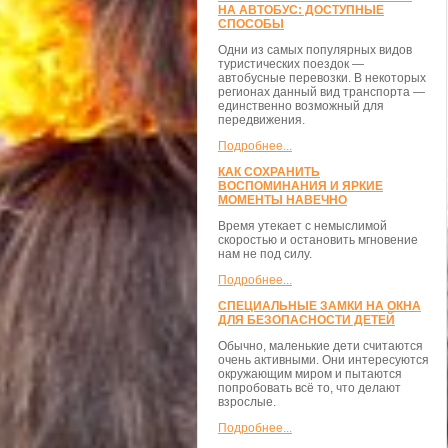
НА АВТОБУС: ДОСТУПНЫЕ
СПОСОБЫ
Одни из самых популярных видов
туристических поездок —
автобусные перевозки. В некоторых
регионах данный вид транспорта —
единственно возможный для
передвижения.
Подробнее...
КАК СОХРАНИТЬ
ВОСПОМИНАНИЯ И ЯРКИЕ
МОМЕНТЫ НАВЕЧНО
Время утекает с немыслимой
скоростью и остановить мгновение
нам не под силу.
Подробнее...
СПЕЦИАЛЬНЫЕ ЗАМКИ НА ОКНА
ДЛЯ БЕЗОПАСНОСТИ ДЕТЕЙ
Обычно, маленькие дети считаются
очень активными. Они интересуются
окружающим миром и пытаются
попробовать всё то, что делают
взрослые.
Подробнее...