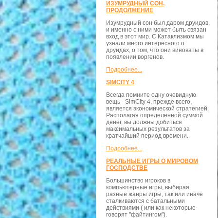
ИЗУМРУДНЫЙ СОН.
ПРОДОЛЖЕНИЕ
Изумрудный сон был даром друидов,
и именно с ними может быть связан
вход в этот мир. С Катаклизмом мы
узнали много интересного о
друидах, о том, что они виноваты в
появлении воргенов.
Подробнее...
SIMCITY 4
Всегда помните одну очевидную
вещь - SimCity 4, прежде всего,
является экономической стратегией.
Располагая определенной суммой
денег, вы должны добиться
максимальных результатов за
кратчайший период времени.
Подробнее...
РЕАЛЬНЫЕ ИГРЫ О МИРОВОМ
ГОСПОДСТВЕ
Большинство игроков в
компьютерные игры, выбирая
разные жанры игры, так или иначе
сталкиваются с батальными
действиями ( или как некоторые
говорят "файтингом").