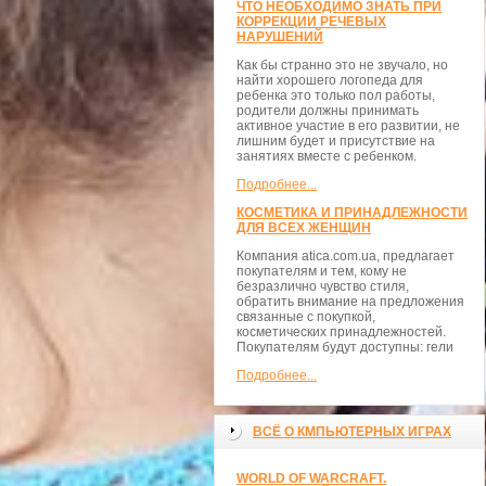
ЧТО НЕОБХОДИМО ЗНАТЬ ПРИ
КОРРЕКЦИИ РЕЧЕВЫХ
НАРУШЕНИЙ
Как бы странно это не звучало, но
найти хорошего логопеда для
ребенка это только пол работы,
родители должны принимать
активное участие в его развитии, не
лишним будет и присутствие на
занятиях вместе с ребенком.
Подробнее...
КОСМЕТИКА И ПРИНАДЛЕЖНОСТИ
ДЛЯ ВСЕХ ЖЕНЩИН
Компания atica.com.ua, предлагает
покупателям и тем, кому не
безразлично чувство стиля,
обратить внимание на предложения
связанные с покупкой,
косметических принадлежностей.
Покупателям будут доступны: гели
Подробнее...
ВСЁ О КМПЬЮТЕРНЫХ ИГРАХ
WORLD OF WARCRAFT.