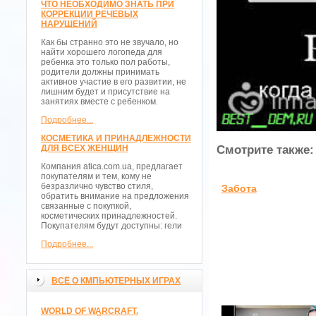
ЧТО НЕОБХОДИМО ЗНАТЬ ПРИ
КОРРЕКЦИИ РЕЧЕВЫХ
НАРУШЕНИЙ
Как бы странно это не звучало, но
найти хорошего логопеда для
ребенка это только пол работы,
родители должны принимать
активное участие в его развитии, не
лишним будет и присутствие на
занятиях вместе с ребенком.
Подробнее...
КОСМЕТИКА И ПРИНАДЛЕЖНОСТИ
ДЛЯ ВСЕХ ЖЕНЩИН
Смотрите также:
Компания atica.com.ua, предлагает
покупателям и тем, кому не
безразлично чувство стиля,
Забота
обратить внимание на предложения
связанные с покупкой,
косметических принадлежностей.
Покупателям будут доступны: гели
Подробнее...
ВСЁ О КМПЬЮТЕРНЫХ ИГРАХ
WORLD OF WARCRAFT.