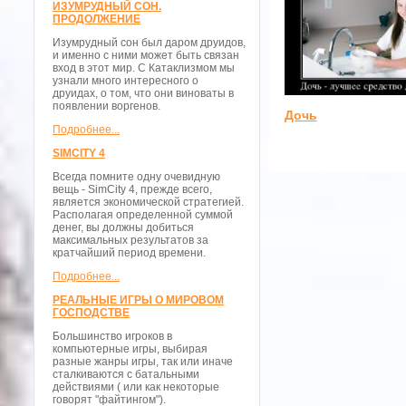
ИЗУМРУДНЫЙ СОН.
ПРОДОЛЖЕНИЕ
Изумрудный сон был даром друидов,
и именно с ними может быть связан
вход в этот мир. С Катаклизмом мы
узнали много интересного о
друидах, о том, что они виноваты в
появлении воргенов.
Дочь
Подробнее...
SIMCITY 4
Всегда помните одну очевидную
вещь - SimCity 4, прежде всего,
является экономической стратегией.
Располагая определенной суммой
денег, вы должны добиться
максимальных результатов за
кратчайший период времени.
Подробнее...
РЕАЛЬНЫЕ ИГРЫ О МИРОВОМ
ГОСПОДСТВЕ
Большинство игроков в
компьютерные игры, выбирая
разные жанры игры, так или иначе
сталкиваются с батальными
действиями ( или как некоторые
говорят "файтингом").