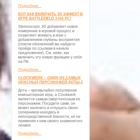
Подробнее...
ВОТ КАК ВКЛЮЧАТЬ 3D ЭФФЕКТ В
ИГРЕ BATTLEFIELD 3 НА PC!
Stereoscopic 3D добавляет новое
измерение в игровой процесс и
позволяет воевать в игре с
добавлением глубины восприятия
(список обновлений вы найдете
пройдя по ссылкам в начале
предложения). См. ниже, как
включить эту новую функцию у себя
на ПК.
Подробнее...
CLOCKWERK – ОДИН ИЗ САМЫХ
ОПАСНЫХ ПЕРСОНАЖЕЙ ДОТЫ 2
Дота – чрезвычайно популярная
компьютерная игра, а Clockwerk
является самым смертоносным ее
персонажем. Посудите сами, он
может калечить и оглушать своих
соперников находясь в
непосредственной близости, но не
применяя к ним своего знаменитого
лезвия.
Подробнее...