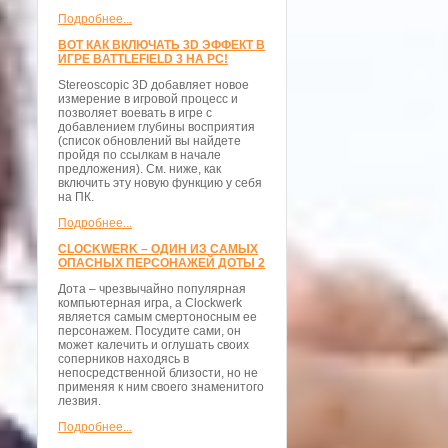
Подробнее...
ВОТ КАК ВКЛЮЧАТЬ 3D ЭФФЕКТ В
ИГРЕ BATTLEFIELD 3 НА PC!
Stereoscopic 3D добавляет новое
измерение в игровой процесс и
позволяет воевать в игре с
добавлением глубины восприятия
(список обновлений вы найдете
пройдя по ссылкам в начале
предложения). См. ниже, как
включить эту новую функцию у себя
на ПК.
Подробнее...
CLOCKWERK – ОДИН ИЗ САМЫХ
ОПАСНЫХ ПЕРСОНАЖЕЙ ДОТЫ 2
Дота – чрезвычайно популярная
компьютерная игра, а Clockwerk
является самым смертоносным ее
персонажем. Посудите сами, он
может калечить и оглушать своих
соперников находясь в
непосредственной близости, но не
применяя к ним своего знаменитого
лезвия.
Подробнее...