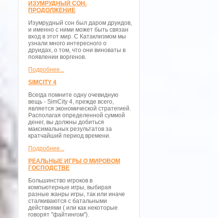
ИЗУМРУДНЫЙ СОН.
ПРОДОЛЖЕНИЕ
Изумрудный сон был даром друидов,
и именно с ними может быть связан
вход в этот мир. С Катаклизмом мы
узнали много интересного о
друидах, о том, что они виноваты в
появлении воргенов.
Подробнее...
SIMCITY 4
Всегда помните одну очевидную
вещь - SimCity 4, прежде всего,
является экономической стратегией.
Располагая определенной суммой
денег, вы должны добиться
максимальных результатов за
кратчайший период времени.
Подробнее...
РЕАЛЬНЫЕ ИГРЫ О МИРОВОМ
ГОСПОДСТВЕ
Большинство игроков в
компьютерные игры, выбирая
разные жанры игры, так или иначе
сталкиваются с батальными
действиями ( или как некоторые
говорят "файтингом").